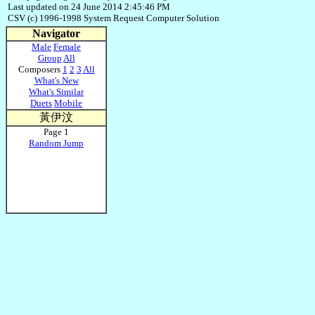
Last updated on 24 June 2014 2:45:46 PM
CSV (c) 1996-1998 System Request Computer Solution
Navigator
Male
Female
Group
All
Composers
1
2
3
All
What's New
What's Similar
Duets
Mobile
黃伊汶
Page 1
Random Jump