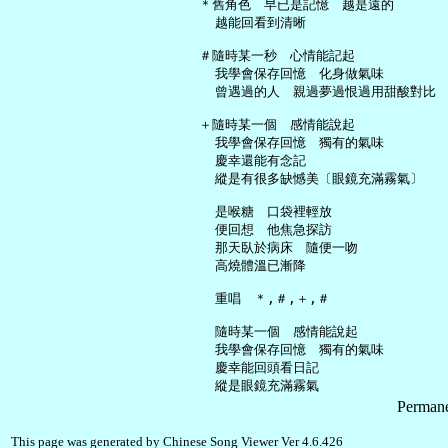
   ＊舊角色　早已是記憶　越是遠的

     越能回看到清晰

   ＃隨時某一秒　心情能記起

     我學會保存回憶　化身做氣味

     曾遇過的人　親過夢過恨過用甜酸對比

   ＋隨時某一個　感情能說起

     我學會保存回憶　獨有的氣味

     慶幸還能有念記

     縱是有很多缺憾美〔眼鏡充滿霧氣〕

     是喉糖　口袋裡輕放

     便回想　他焦急探訪

     那天臥於病床　隨便一吻

     高燒體溫已漸降

     重唱　＊,＃,＋,＃

     隨時某一個　感情能說起

     我學會保存回憶　獨有的氣味

     慶幸能回頭看日記

Permane
This page was generated by Chinese Song Viewer Ver 4.6.426