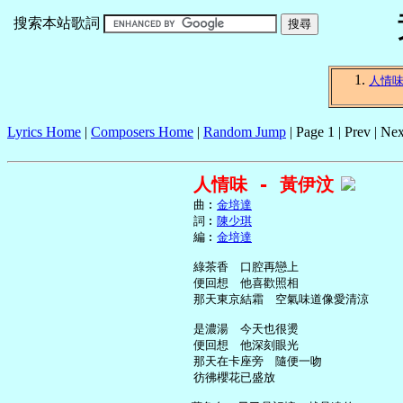
搜索本站歌詞
人情
Lyrics Home
|
Composers Home
|
Random Jump
| Page 1 | Prev | Nex
人情味 - 黃伊汶
     曲︰
金培達
     詞︰
陳少琪
     編︰
金培達
     綠茶香　口腔再戀上

     便回想　他喜歡照相

     那天東京結霜　空氣味道像愛清涼

     是濃湯　今天也很燙

     便回想　他深刻眼光

     那天在卡座旁　隨便一吻

     彷彿櫻花已盛放
