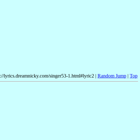
p://lyrics.dreamnicky.com/singer53-1.html#lyric2 |
Random Jump
|
Top