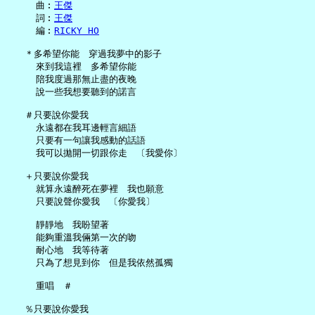
     曲︰
王傑
     詞︰
王傑
     編︰
RICKY HO
   ＊多希望你能　穿過我夢中的影子

     來到我這裡　多希望你能

     陪我度過那無止盡的夜晚

     說一些我想要聽到的諾言

   ＃只要說你愛我

     永遠都在我耳邊輕言細語

     只要有一句讓我感動的話語

     我可以拋開一切跟你走　〔我愛你〕

   ＋只要說你愛我

     就算永遠醉死在夢裡　我也願意

     只要說聲你愛我　〔你愛我〕

     靜靜地　我盼望著

     能夠重溫我倆第一次的吻

     耐心地　我等待著

     只為了想見到你　但是我依然孤獨

     重唱　＃

   ％只要說你愛我
