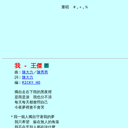
我 - 王傑
     曲︰
陳大力
／
陳秀男
     詞︰
陳大力
     編︰
RICKY HO
     獨自走在下雨的黑夜裡

     是雨是淚　我也分不清

     每天每天都會問自己

     今夜夢裡會不會哭

   ＊我一個人獨自守著我的夢

     我只希望　躲在無人的角落

     我不在乎別人都在說什麼
