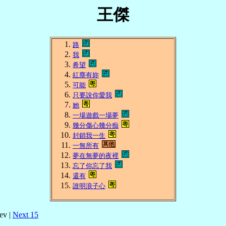
王傑
路
我
希望
紅塵有妳
可能
只要說你愛我
她
一場遊戲一場夢
幾分傷心幾分痴
封鎖我一生
一無所有
夢在無夢的夜裡
忘了你忘了我
還有
誰明浪子心
ev |
Next 15