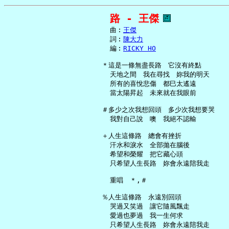
路 - 王傑
     曲︰
王傑
     詞︰
陳大力
     編︰
RICKY HO
   ＊這是一條無盡長路　它沒有終點

     天地之間　我在尋找　妳我的明天

     所有的喜悅悲傷　都巳太遙遠

     當太陽昇起　未來就在我眼前

   ＃多少之次我想回頭　多少次我想要哭

     我對自己說　噢　我絕不認輸

   ＋人生這條路　總會有挫折

     汗水和淚水　全部拋在腦後

     希望和榮耀　把它藏心頭

     只希望人生長路　妳會永遠陪我走

     重唱　＊,＃

   ％人生這條路　永遠別回頭

     哭過又笑過　讓它隨風飄走

     愛過也夢過　我一生何求

     只希望人生長路　妳會永遠陪我走
