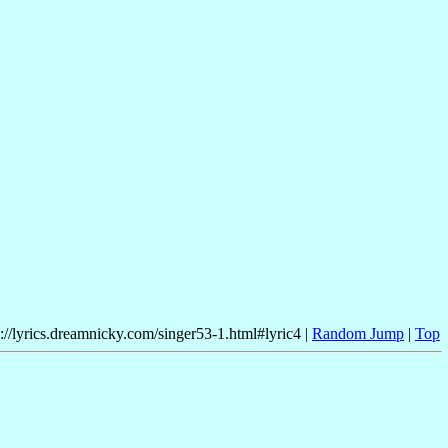
p://lyrics.dreamnicky.com/singer53-1.html#lyric4 |
Random Jump
|
Top