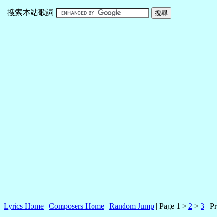
搜索本站歌詞
Lyrics Home
|
Composers Home
|
Random Jump
| Page 1 >
2
>
3
| Pr