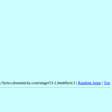
p://lyrics.dreamnicky.com/singer53-1.html#lyric3 |
Random Jump
|
Top