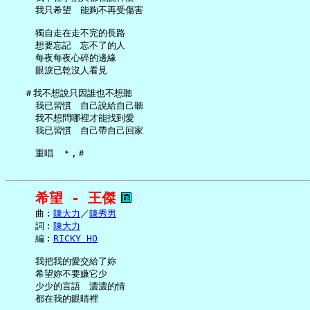
     我只希望　能夠不再受傷害

     獨自走在走不完的長路

     想要忘記　忘不了的人

     每夜每夜心碎的邊緣

     眼淚已乾沒人看見

   ＃我不想說只因誰也不想聽

     我已習慣　自己說給自己聽

     我不想問哪裡才能找到愛

     我已習慣　自己帶自己回家

希望 - 王傑
     曲︰
陳大力
／
陳秀男
     詞︰
陳大力
     編︰
RICKY HO
     我把我的愛交給了妳

     希望妳不要嫌它少

     少少的言語　濃濃的情

     都在我的眼睛裡
