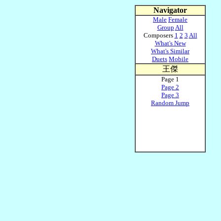
Navigator
Male
Female
Group
All
Composers
1
2
3
All
What's New
What's Similar
Duets
Mobile
王傑
Page 1
Page 2
Page 3
Random Jump