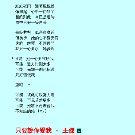
     細細夜雨　迎著風飄近

     像串起　心中一切疑問

     相約到此　今已是過時

     雨中只好一等再等

     每晚共對　似是多麼近

     但彷彿　她的心不愛安份

     失約　解釋　不願再問

     我只一心要求　她步近

   ＊可能　她一心要試驗我

     可能　雙方忖測太多

     可能　光輝一剎已掠過

     只好留低我

     重唱　＊

     可能　彼此可以努力過

     可能　再見苦楚更多

     可能　她將不再理會我

只要說你愛我 - 王傑