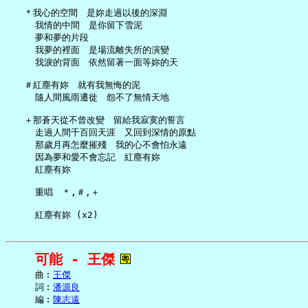
   ＊我心的空間　是妳走過以後的深淵

     我情的中間　是你留下雪泥

     夢和夢的片段

     我夢的裡面　是場流離失所的演變

     我淚的背面　依然留著一面等妳的天

   ＃紅塵有妳　就有我無悔的泥

     隨人間風雨遷徙　怨不了無情天地

   ＋那蒼天從不曾改變　留給我寂寞的誓言

     走過人間千百回天涯　又回到深情的原點

     那歲月再怎麼摧殘　我的心不會怕永遠

     因為夢和愛不會忘記　紅塵有妳

     紅塵有妳

     重唱　＊,＃,＋

可能 - 王傑
     曲︰
王傑
     詞︰
潘源良
     編︰
陳志遠