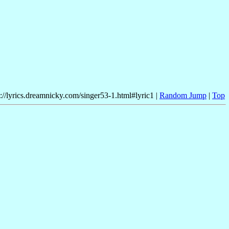
p://lyrics.dreamnicky.com/singer53-1.html#lyric1 |
Random Jump
|
Top