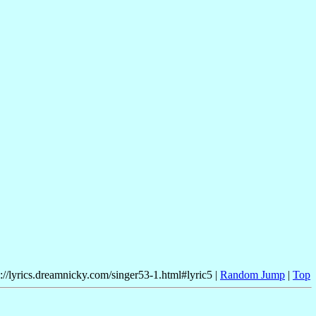
p://lyrics.dreamnicky.com/singer53-1.html#lyric5 |
Random Jump
|
Top