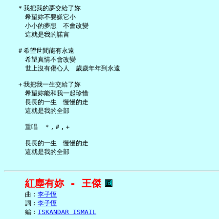
   ＊我把我的夢交給了妳

     希望妳不要嫌它小

     小小的夢想　不會改變

     這就是我的諾言

   ＃希望世間能有永遠

     希望真情不會改變

     世上沒有傷心人　歲歲年年到永遠

   ＋我把我一生交給了妳

     希望妳能和我一起珍惜

     長長的一生　慢慢的走

     這就是我的全部

     重唱　＊,＃,＋

     長長的一生　慢慢的走

紅塵有妳 - 王傑
     曲︰
李子恆
     詞︰
李子恆
     編︰
ISKANDAR ISMAIL