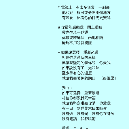
   ＊電視上　有太多無常　一剎那

     他和她　很可能分開兩個地方

     有甚麼　比看你的目光更安詳

   ＃你最能感動我　閉上眼睛

     靈光乍現一點通

     你最能瞭解我　兩地相隔

     能夠不用說就能懂

   ＋如果說選擇　重新來過

     相信你還是我的幸福

     就讓我堅定的聽你說　你愛我

     如果說沒有了　光和熱

     至少手有心的溫度

     就讓我靠著你的胸口　〔好溫柔〕

     獨白︰

     如果可選擇　重新黎過

     相信你都系我既幸福

     就讓我堅定咁聽你講　你愛我

     有一日　到世界末日果時候

     沒有燈　沒有光　沒有你在身旁

     沒有電話　我都唔驚

     重唱　＊,＃,＋
