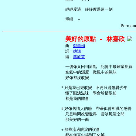
     靜靜度過　靜靜度過這一刻

Permane
美好的原點 - 林嘉欣
     曲︰
鄭華娟
     詞︰
姚謙
     編︰
李欣芸
     一切像又回到原點　記憶中最難望那頁

     空氣中的濕度　微風中的氣味

     好像都沒改變

   ＊只是我已經改變　不再只是無憂少年

     懂了眼淚滋味　學會珍惜眼前

     都是我的體會

   ＃好像舊情人的臉　帶著似曾相識的感覺

     只是時間改變世界　雲淡風清之間

     那美好的一面

   ＋那些流過眼淚的誤會

     都在無言中得到了化解
