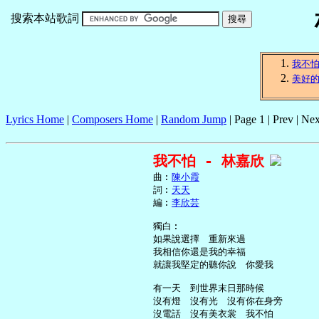
搜索本站歌詞
我不
美好
Lyrics Home
|
Composers Home
|
Random Jump
| Page 1 | Prev | Nex
我不怕 - 林嘉欣
     曲︰
陳小霞
     詞︰
天天
     編︰
李欣芸
     獨白︰

     如果說選擇　重新來過

     我相信你還是我的幸福

     就讓我堅定的聽你說　你愛我

     有一天　到世界末日那時候

     沒有燈　沒有光　沒有你在身旁

     沒電話　沒有美衣裳　我不怕
