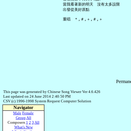
     當我看著新的明天　沒有太多設限

     出發從美好原點

Permane
This page was generated by Chinese Song Viewer Ver 4.6.426
Last updated on 24 June 2014 2:40:50 PM
CSV (c) 1996-1998 System Request Computer Solution
Navigator
Male
Female
Group
All
Composers
1
2
3
All
What's New