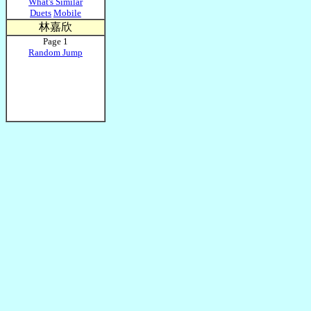
What's Similar
Duets
Mobile
林嘉欣
Page 1
Random Jump