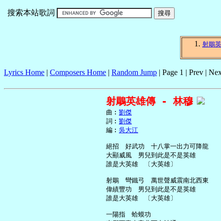
搜索本站歌詞
射鵰
Lyrics Home
|
Composers Home
|
Random Jump
| Page 1 | Prev | Nex
射鵰英雄傳 - 林穆
     曲︰
劉傑
     詞︰
劉傑
     編︰
吳大江
     絕招　好武功　十八掌一出力可降龍

     大顯威風　男兒到此是不是英雄

     誰是大英雄　〔大英雄〕

     射鵰　彎鐵弓　萬世聲威震南北西東

     偉績豐功　男兒到此是不是英雄

     誰是大英雄　〔大英雄〕

     一陽指　蛤蟆功
