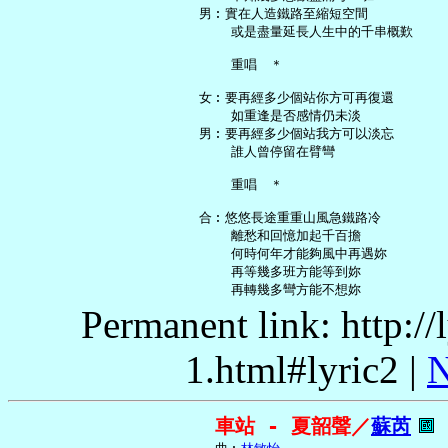
   男︰實在人造鐵路至縮短空間

       或是盡量延長人生中的千串概歎

       重唱　＊

   女︰要再經多少個站你方可再復還

       如重逢是否感情仍未淡

   男︰要再經多少個站我方可以淡忘

       誰人曾停留在臂彎

       重唱　＊

   合︰悠悠長途重重山風急鐵路冷

       離愁和回憶加起千百擔

       何時何年才能夠風中再遇妳

       再等幾多班方能等到妳

Permanent link: http:/
1.html#lyric2 |
N
車站 - 夏韶聲／
蘇芮