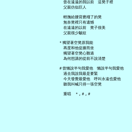
     曾在遠遠的我以前　這凳子裡

     父親仿似巨人

     輕撫給腰背磨殘了的凳

     無奈凳裡只有遺憾

     在遠遠的以前　凳子很美

     父親很少皺紋

   ＊獨望著空凳原我能

     再度和他促膝而坐

     獨望著空凳心難過

     為何想講的從前不說清楚

   ＃曾懶說半句我愛他　懶說半句我愛他

     過去我說我最是要緊

     今天發覺最愛他　呼叫永遠也愛他

     聽我叫喊只得一張空凳
