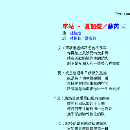
Permane
車站 - 夏韶聲／
蘇芮
     曲︰
林敏怡
     詞︰
林振強
／
潘源良
   女︰望著無盡鐵路怎會不孤單

       你再踏上風沙要轉幾多彎

       站在沉默眺望列車的消失

       剩下是夜和人和一聲聲心裡概歎

   男︰或是逃避昨日積壓的重擔

       或是為了他朝誓要闖一番

       倦極仍在眺望未知的空間

       路或儘是循環仍傾出一生再去探

 ＊合︰悠悠長途重重山風急鐵路冷

       離愁和回憶加起千百擔

       何時何年才能夠風中再遇妳

       挽手傾談吻乾偷泣的眼

   女︰站後仍是有站仿似很簡單

       不知幾多悲歡盛滿每一班
