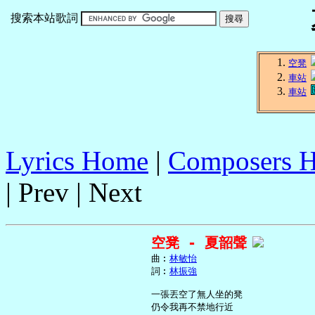
搜索本站歌詞
空凳
車站
車站
Lyrics Home
|
Composers 
| Prev | Next
空凳 - 夏韶聲
     曲︰
林敏怡
     詞︰
林振強
     一張丟空了無人坐的凳

     仍令我再不禁地行近
