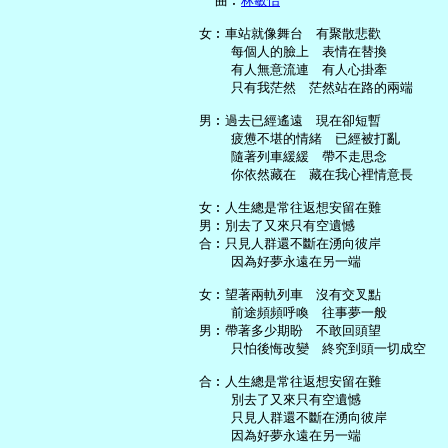
     曲︰
林敏怡
   女︰車站就像舞台　有聚散悲歡

       每個人的臉上　表情在替換

       有人無意流連　有人心掛牽

       只有我茫然　茫然站在路的兩端

   男︰過去已經遙遠　現在卻短暫

       疲憊不堪的情緒　已經被打亂

       隨著列車緩緩　帶不走思念

       你依然藏在　藏在我心裡情意長

   女︰人生總是常往返想安留在難

   男︰別去了又來只有空遺憾

   合︰只見人群還不斷在湧向彼岸

       因為好夢永遠在另一端

   女︰望著兩軌列車　沒有交叉點

       前途頻頻呼喚　往事夢一般

   男︰帶著多少期盼　不敢回頭望

       只怕後悔改變　終究到頭一切成空

   合︰人生總是常往返想安留在難

       別去了又來只有空遺憾

       只見人群還不斷在湧向彼岸

       因為好夢永遠在另一端
