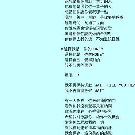
     很想是被你照顧一輩子的人

     也很想是照顧你一輩子的人

     想當初你說你愛我哪一點

     我想　善良　單純　是你要的感覺

     經過時間　見過了世面

     你說感覺會慢慢被現實改變

     還是相信你說的做的全都對

     偷偷擦去我的淚　不知道該怪誰

   ＃選擇我是　你的HONEY

     選擇他是　你的MONEY

     選擇自己　覺得對的

     該不該再等著你

     重唱　＊

     我不再保持沉默 WAIT TILL YOU HEAR
     我不再癡癡等候 WAIT

     有一天夜裡　你來敲我家的門

     看到你我沒有驚喜只有納悶

     你說你現在　心裡覺得好累

     希望我能原諒你　給你一次機會

     謝謝你曾經給我的一切

     讓我嘗到也知道幸福的滋味

     我會保存　這份美好的感覺
