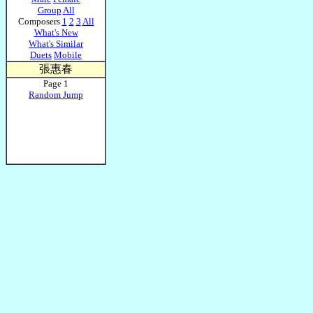
Group
All
Composers
1
2
3
All
What's New
What's Similar
Duets
Mobile
張惠春
Page 1
Random Jump