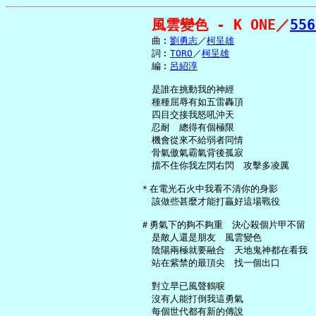
風雲變色 - K ONE／
556
     曲︰
劉勇志
／
柯呈雄
     詞︰
TORO
／
柯呈雄
     編︰
呂紹淳
     是誰在挑動我的神經

     種種屈辱有如五雷轟頂

     四目交接我怒吼沖天

     忍耐　總得有個極限

     機會從來不給弱者同情

     骨氣傲氣霸氣背後孤寂

     擋不住你我左閃右閃　攻擊多凌厲

   ＊在電光石火中我看不清你的身影

     該做些甚麼才能打贏好這場戰役

   ＃勇氣下的夠不夠重　決心殺個片甲不留

     是敵人還是朋友　風雲變色

     陰陽兩極就要融合　天地鬼神都在看我

     站在紫禁的最頂尖　找一個出口

     對立早已風聲鶴唳

     沒有人能打倒我這勇氣

     每個世代都有新的傳說
