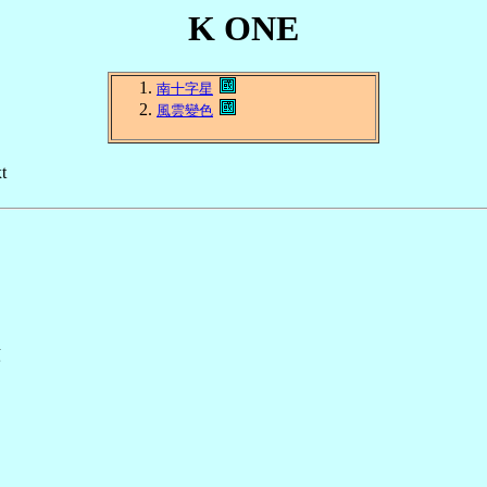
K ONE
南十字星
風雲變色
t

