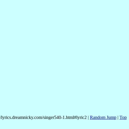
//lyrics.dreamnicky.com/singer540-1.html#lyric2 |
Random Jump
|
Top