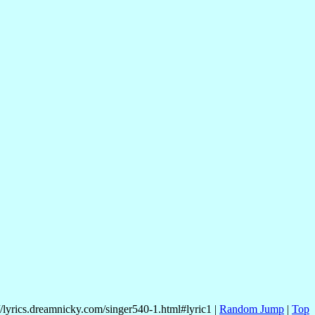
//lyrics.dreamnicky.com/singer540-1.html#lyric1 |
Random Jump
|
Top