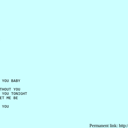


 YOU BABY

THOUT YOU

 YOU TONIGHT

ET ME BE

YOU

Permanent link: http: