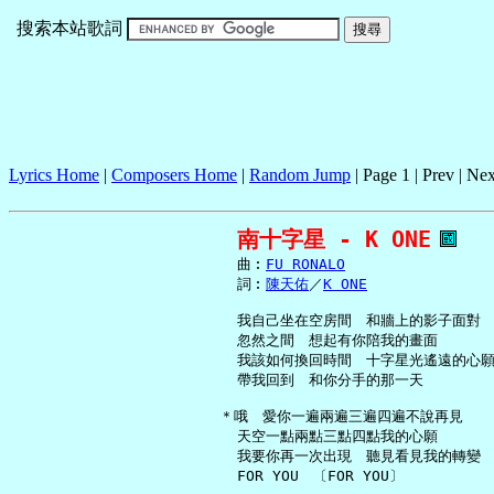
搜索本站歌詞
Lyrics Home
|
Composers Home
|
Random Jump
| Page 1 | Prev | Nex
南十字星 - K ONE
     曲︰
FU RONALO
     詞︰
陳天佑
／
K ONE
     我自己坐在空房間　和牆上的影子面對

     忽然之間　想起有你陪我的畫面

     我該如何換回時間　十字星光遙遠的心願
     帶我回到　和你分手的那一天

   ＊哦　愛你一遍兩遍三遍四遍不說再見

     天空一點兩點三點四點我的心願

     我要你再一次出現　聽見看見我的轉變

     FOR YOU　〔FOR YOU〕
