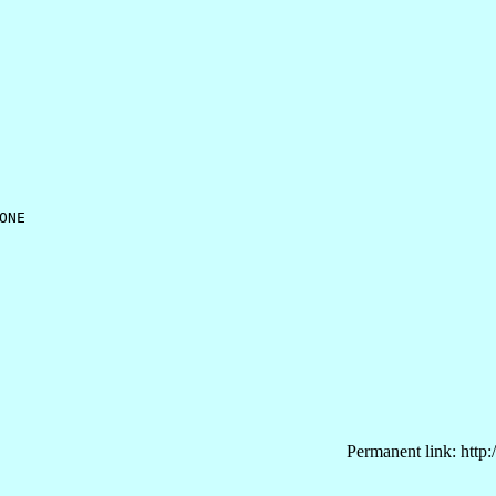
NE

Permanent link: http: