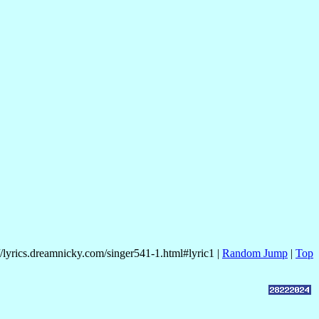
//lyrics.dreamnicky.com/singer541-1.html#lyric1 |
Random Jump
|
Top