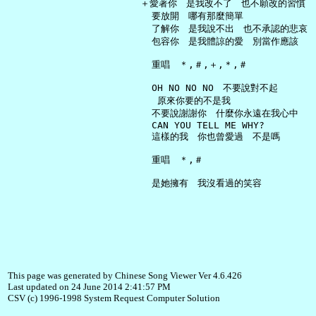
   ＋愛著你　是我改不了　也不願改的習慣

     要放開　哪有那麼簡單

     了解你　是我說不出　也不承認的悲哀

     包容你　是我體諒的愛　別當作應該

     重唱　＊,＃,＋,＊,＃

     OH NO NO NO　不要說對不起

      原來你要的不是我

     不要說謝謝你　什麼你永遠在我心中

     CAN YOU TELL ME WHY?

     這樣的我　你也曾愛過　不是嗎

     重唱　＊,＃

This page was generated by Chinese Song Viewer Ver 4.6.426
Last updated on 24 June 2014 2:41:57 PM
CSV (c) 1996-1998 System Request Computer Solution