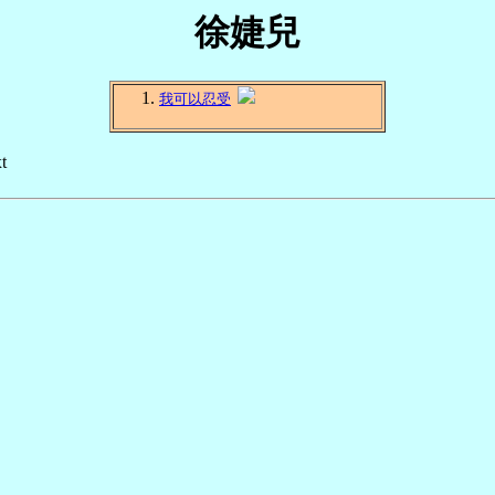
徐婕兒
我可以忍受
t