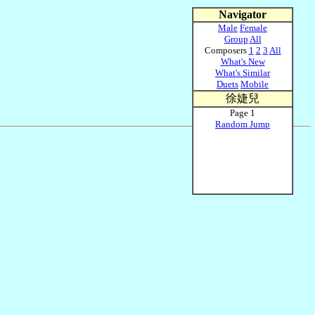
Navigator
Male
Female
Group
All
Composers
1
2
3
All
What's New
What's Similar
Duets
Mobile
徐婕兒
Page 1
Random Jump