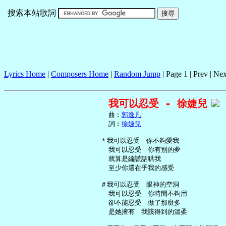
搜索本站歌詞
Lyrics Home
|
Composers Home
|
Random Jump
| Page 1 | Prev | Nex
我可以忍受 - 徐婕兒
     曲︰
郭逸凡
     詞︰
徐婕兒
   ＊我可以忍受　你不夠愛我

     我可以忍受　你有別的夢

     就算是編謊話哄我

     至少你還在乎我的感受

   ＃我可以忍受　眼神的空洞

     我可以忍受　你時間不夠用

     卻不能忍受　做了那麼多

     是她擁有　我該得到的溫柔
