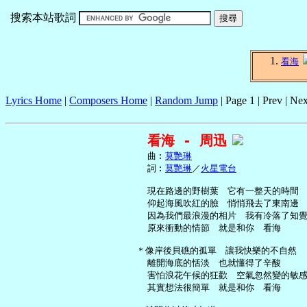
搜索本站歌詞
看海
Lyrics Home
|
Composers Home
|
Random Jump
| Page 1 | Prev | Nex
看海 - 周迅
     曲︰
莫艷琳
     詞︰
莫艷琳
／
火星電台
     現在路邊的野樹葉　它有一整天的時間

     仰起海風吹紅的臉　悄悄飛去了東南邊

     因為我們最浪漫的相片　我有冷落了知覺
     原來衝動的情節　就是和你　看海

   ＊像岸後貝礁的孤單　讓我快樂的不自然

     離開海底的恬淡　也就懂得了辛酸

     害怕浪花午候的狂歡　空氣忽然變的敏感
     其實想法很簡單　就是和你　看海
