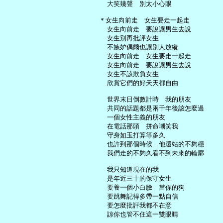
     大笑幾聲　別太小心眼

   ＊女生向前走　女生要走一起走

     女生向前走　要說讓男生去說

     女生別再批評女生

     不嫉妒偶爾也讓別人放縱

     女生向前走　女生要走一起走

     女生向前走　要說讓男生去說

     女生不該欺負女生

     欣賞它們的好天天都自由

     世界末日倒數計時　我的朋友

     共同的話題都是兩千年後該怎麼過

     一個女性主義的朋友

     在電話那頭　拼命嘲笑我

     守身如玉打算等多久

     也許到那個時候　他還站的不夠穩

     我們走的不夠久看不到未來的輪廓

     我只知道現在的我

     是年近三十的保守女生

     要養一個小白臉　當你的狗

     要跳舞記得多帶一點自信

     要怎麼批評我都不在意

     諒你也管不住這一雙眼睛
