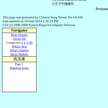
Permane
This page was generated by Chinese Song Viewer Ver 4.6.426
Last updated on 24 June 2014 2:39:24 PM
CSV (c) 1996-1998 System Request Computer Solution
Navigator
Male
Female
Group
All
Composers
1
2
3
All
What's New
What's Similar
Duets
Mobile
吳浩康
Page 1
Random Jump