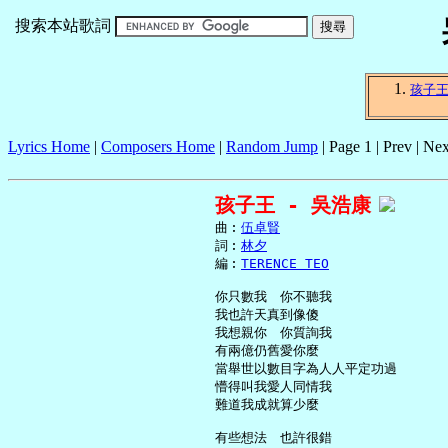
搜索本站歌詞
孩子
Lyrics Home
|
Composers Home
|
Random Jump
| Page 1 | Prev | Nex
孩子王 - 吳浩康
     曲︰
伍卓賢
     詞︰
林夕
     編︰
TERENCE TEO
     你只數我　你不聽我

     我也許天真到像傻

     我想親你　你質詢我

     有兩億仍舊愛你麼

     當舉世以數目字為人人平定功過

     懵得叫我愛人同情我

     難道我成就算少麼

     有些想法　也許很錯
