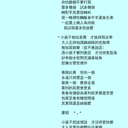
     你怕聽都不要打我

     愛多幾個　試多幾個

     轉對手其實當轉科

     當一晚裡吃麵飯食牛羊還食生果

     一起愛上兩人為何錯

      原諒我還未世故麼

   ＊小孩子相信直覺　才值得我去學

     大人忘掉知識聽細路的也無壞

     無知當娛樂〔從不會說謊〕

     憑小孩子審判善惡　才活得更磊落

     好奇能令世間充滿著稜角

     想像出警世傑作

     賽跑比賽　領先一個

     永遠只得獎盃一個

     最尾一個　擦身走過

     看到的其實會更多

     青春有價卻為著列前茅嘗盡苦楚

     包尾至會有權悠閒過

     其實我還是細個麼

     重唱　＊,＊

     小孩子想說便說　才活得更快樂

     大人其實也都嚮往兒童國
