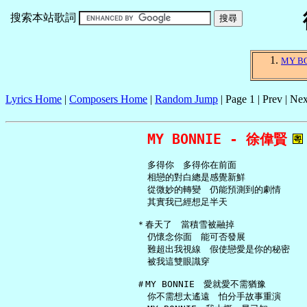
搜索本站歌詞
MY B
Lyrics Home
|
Composers Home
|
Random Jump
| Page 1 | Prev | Nex
MY BONNIE - 徐偉賢
     多得你　多得你在前面

     相戀的對白總是感覺新鮮

     從微妙的轉變　仍能預測到的劇情

     其實我已經想足半天

   ＊春天了　當積雪被融掉

     仍懷念你面　能可否發展

     難超出我視線　假使戀愛是你的秘密

     被我這雙眼識穿

   ＃MY BONNIE　愛就愛不需猶豫

     你不需想太遙遠　怕分手故事重演
