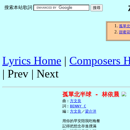
搜索本站歌詞
孤單
甜蜜
Lyrics Home
|
Composers 
| Prev | Next
孤單北半球 - 林依晨
     曲︰
方文良
     詞︰
BENNY C
     編︰
方文良
／
梁介洋
     用你的早安陪我吃晚餐

     記得把想念存進撲滿
