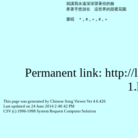
     就讓我永遠深深望著你的臉

     牽著手悠游在　這世界的甜蜜花園

Permanent link: http:/
1.
This page was generated by Chinese Song Viewer Ver 4.6.426
Last updated on 24 June 2014 2:40:42 PM
CSV (c) 1996-1998 System Request Computer Solution