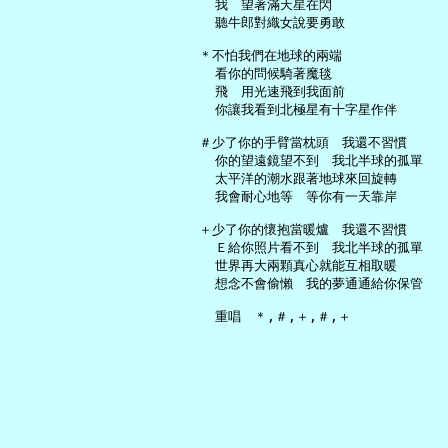
     我　望著滿天星在閃

     聽牛郎對織女說要勇敢

   ＊不怕我們在地球的兩端

     看你的問候騎著魔毯

     飛　用光速飛到我面前

     你讓我看到北極星有十字星作伴

   ＃少了你的手臂當枕頭　我還不習慣

     你的望遠鏡望不到　我北半球的孤單

     太平洋的潮水跟著地球來回旋轉

     我會耐心地等　等你有一天靠岸

   ＋少了你的懷抱當暖爐　我還不習慣

     Ｅ給你照片看不到　我北半球的孤單

     世界再大兩顆真心就能互相取暖

     想念不會偷懶　我的夢通通給你保管
