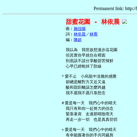
Permanent link: http:/
甜蜜花園 - 林依晨
     曲︰
施佳陽
     詞︰
林依晨
／
林喬
     編︰
陳超
     我以為　我世故想漫步這花園

     但其實你早就住在裡面

     到底該不該分享酸甜苦辣鮮

     心早已經蛻掉了防線

   ＊愛不止　小烏龍中淡雅的感覺

     卻總是離對方又近又遠

     酸和甜距離該怎麼跨越

     我不愿我不愿只靠想念

   ＃愛是每一天　我們心中的晴天

     我只有和你一起努力的信念

     緊靠著肩　走過那晴陰雨天

     再走一步一切　也是真真切切

   ＋愛是每一天　我們心中的晴天

     有幸能握著你的手共同裁剪
