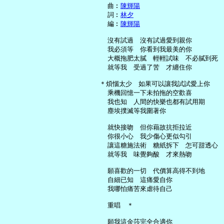
     曲︰
陳輝陽
     詞︰
林夕
     編︰
陳輝陽
     沒有試過　沒有試過愛到親你

     我必須等　你看到我最美的你

     大概拖肥太膩　輕輕試味　不必膩到死

     就等我　受過了苦　才纏住你

   ＊煩惱太少　如果可以讓我試試愛上你

     乘機回憶一下未拍拖的空歡喜

     我也知　人間的快樂也都有試用期

     塵埃撲滅等我圍著你

     就快接吻　但你藉故抗拒拉近

     你很小心　我少傷心更似勾引

     讓這糖施法術　糖紙拆下　怎可甜透心

     就等我　味覺夠酸　才來熱吻

     願喜歡的一切　代價算高得不到地

     自細已知　這痛愛自你

     我哪怕痛苦來虐待自己

     重唱　＊

     願我這金莎完全合適你
