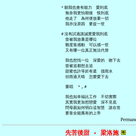
   ＊願我也會有能力　愛到底

     無奈我更怕期後　恨到底

     他走了　為何便放棄一切

     我亦沒原因　要捉一世

   ＃沒有試過誰誠實愛我到底

     曾被我放棄是哪位

     難度靠感動　可以感一世

     又有哪一位真正無法代替

     我也想找一位　深愛的　吻下去

     曾被追都想去追

     甜蜜也許等於有遮　擋雨水

     但雨過天晴　怎麼愛下去

     重唱　＊,＃

     我也知幸福比工作　不切實際

     其實我更加想戀愛　深不見底

     問母親如何明白這智慧　誰在答

Permane
先苦後甜 - 梁洛施