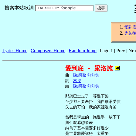
搜索本站歌詞
愛到
先苦
Lyrics Home
|
Composers Home
|
Random Jump
| Page 1 | Prev | Nex
愛到底 - 梁洛施
     曲︰
陳輝陽@好好笑
     詞︰
林夕
     編︰
陳輝陽@好好笑
     那架巴士走了　等過下架

     至少都不要牽掛　我自細承受慣

     失去的可怕　我的家裡沒有爸

     當我是學生的　拖過手　放下了

     無什麼感想發表

     純為了基本需要多好過少

     是世界將愛講得　太重要
