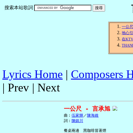
搜索本站歌詞
一公
地心
在KT
THAN
Lyrics Home
|
Composers 
| Prev | Next
一公尺 - 言承旭
     曲︰
伍家輝
／
陳海維
     詞︰
陳鎮川
     餐桌兩邊　黑咖啡冒著煙
