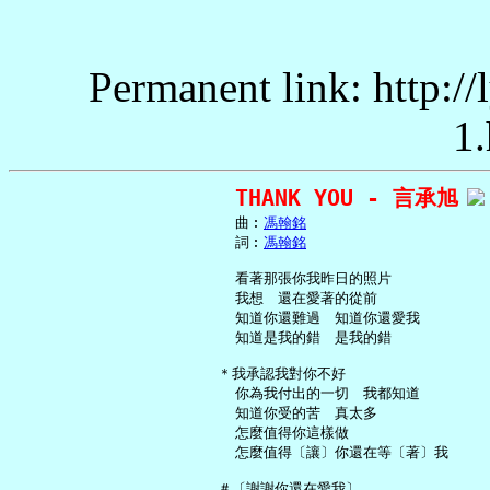
Permanent link: http:/
1.
THANK YOU - 言承旭
     曲︰
馮翰銘
     詞︰
馮翰銘
     看著那張你我昨日的照片

     我想　還在愛著的從前

     知道你還難過　知道你還愛我

     知道是我的錯　是我的錯

   ＊我承認我對你不好

     你為我付出的一切　我都知道

     知道你受的苦　真太多

     怎麼值得你這樣做

     怎麼值得〔讓〕你還在等〔著〕我

   ＃〔謝謝你還在愛我〕
