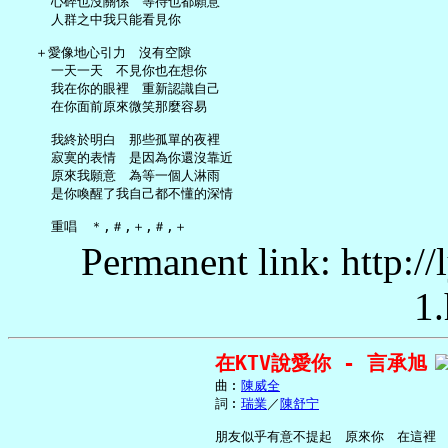
     心碎也沒關係　等待也都願意

     人群之中我只能看見你

   ＋愛像地心引力　沒有空隙

     一天一天　不見你也在想你

     我在你的眼裡　重新認識自己

     在你面前原來微笑那麼容易

     我終於明白　那些孤單的夜裡

     寂寞的表情　是因為你還沒靠近

     原來我願意　為等一個人淋雨

     是你喚醒了我自己都不懂的深情

Permanent link: http:/
1.
在KTV說愛你 - 言承旭
     曲︰
陳威全
     詞︰
瑞業
／
陳舒宁
     朋友似乎有意不提起　原來你　在這裡
