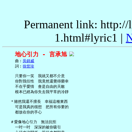
Permanent link: http:/
1.html#lyric1 |
N
地心引力 - 言承旭
     曲︰
吳錦威
     詞︰
徐世珍
     只要你一笑　我就又都不介意

     你對我任性　我竟然還覺得榮幸

     不在乎愛情　會是自由的天敵

     根本已經為你失去我平常的冷靜

   ＊雖然我還不擅長　幸福這種東西

     可是我真的很想　把所有你要的

     都放在你的手心

   ＃愛像地心引力　無法抗拒

     一吋一吋　深深的被你吸引
