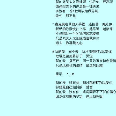
     我的微笑太久沒練習　也許你　已忘記

     微亮燈光下的你還是一樣美麗

     有沒有一首K歌可以給我勇氣

     說句　對不起

   ＊麥克風在其他人手裡　遙控器　傳給你

     我點的歌慢慢往上移　越靠近　越猶豫

     不是唱到一半的我假裝忘旋律

     只是寫詞人太細膩描述我和你

     過去　揪著我的心

   ＃我的愛　回不去　我只能在KTV說愛你

     散場之後抱著影子　哭泣

     我的愛　播不停　同一首歌還在悼念愛情
     只是現在你的眼睛　最遠的距離

     重唱　＊,＃

     我的愛　誰在意　我只能在KTV說愛你

     卻聽見自己顫抖的　聲音

     我的愛　沒有你　這房間容不下我的傷心