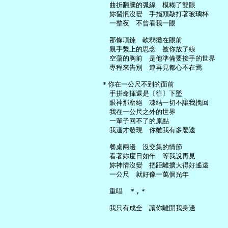
     曲折翻騰的弧線　模糊了雙眼

     妳習慣沒變　手指頭敲打著玻璃杯

     一整夜　不曾看我一眼

     那條項鍊　軟弱攤在眼前

     親手繫上的思念　被你放了線

     空蕩的胸前　是他準備要接手的世界

     專程來告別　連再見都心不在焉

   ＊你在一公尺不到的面前

     手拼命揮還是〔往〕下墜

     眼神那麼絕　凍結一切不讓我挽回

     我在一公尺之外的世界

     一輩子回不了的原點

     我這才發現　你離我有多麼遠

     餐桌兩邊　沒交集的情節

     看著妳度日如年　等我說再見

     妳神情沒變　把距離擴大得好遙遠

     一公尺　就好像一萬個光年

     重唱　＊,＊
