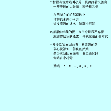
   ＊村裡有位姑娘叫小芳　長得好看又善良

     一雙美麗的大眼睛　辮子粗又長

     在回城之前的那個晚上

     你和我來到小河旁

     從沒流過的淚水　隨著小河淌

   ＃謝謝你給我的愛　今生今世我不忘懷

     謝謝你給我的溫柔　伴我度過那個年代

   ＋多少次我回回頭看　看走過的路

     衷心祝福你　善良的姑娘

     多少次我回回頭看　看走過的路

     你站在小村旁
