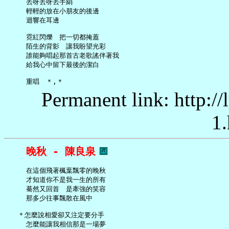
     丟呀丟呀丟手絹

     輕輕的放在小朋友的後邊

     迴響在耳邊

     霓紅閃爍　把一切都掩蓋

     陌生的背影　讓我盼望光彩

     誰能夠唱起那首古老歌謠伴著我

     給我心中留下最後的潔白

Permanent link: http:/
1.
晚秋 - 陳良泉
     在這個飛著楓葉飄零的晚秋

     才知道你不是我一生的所有

     驀然又回首　是牽強的笑容

     那多少往事飄散在風中

   ＊怎麼說相愛卻又注定要分手

     怎麼能讓我相信那是一場夢
