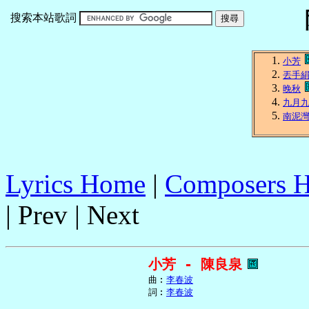
搜索本站歌詞
小芳
丟手
晚秋
九月
南泥
Lyrics Home
|
Composers 
| Prev | Next
小芳 - 陳良泉
     曲︰
李春波
     詞︰
李春波