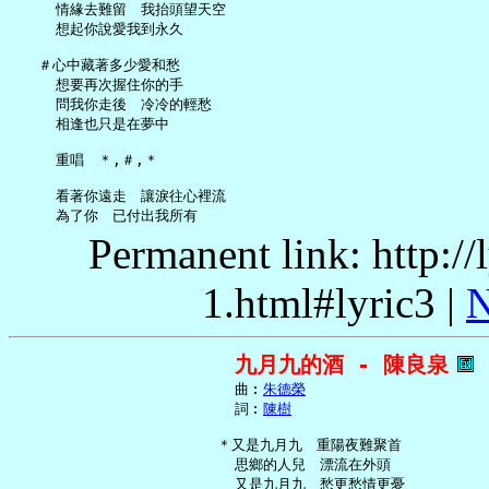
     情緣去難留　我抬頭望天空

     想起你說愛我到永久

   ＃心中藏著多少愛和愁

     想要再次握住你的手

     問我你走後　冷冷的輕愁

     相逢也只是在夢中

     重唱　＊,＃,＊

     看著你遠走　讓淚往心裡流

Permanent link: http:/
1.html#lyric3 |
N
九月九的酒 - 陳良泉
     曲︰
朱德榮
     詞︰
陳樹
   ＊又是九月九　重陽夜難聚首

     思鄉的人兒　漂流在外頭

     又是九月九　愁更愁情更憂
