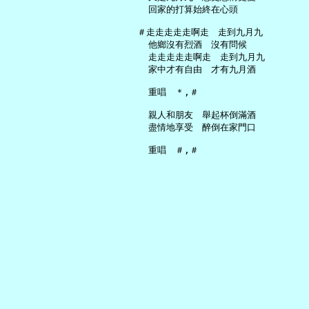
     回家的打算始終在心頭

   ＃走走走走走啊走　走到九月九

     他鄉沒有烈酒　沒有問候

     走走走走走啊走　走到九月九

     家中才有自由　才有九月酒

     重唱　＊,＃

     親人和朋友　舉起杯倒滿酒

     盡情地享受　醉倒在家門口
