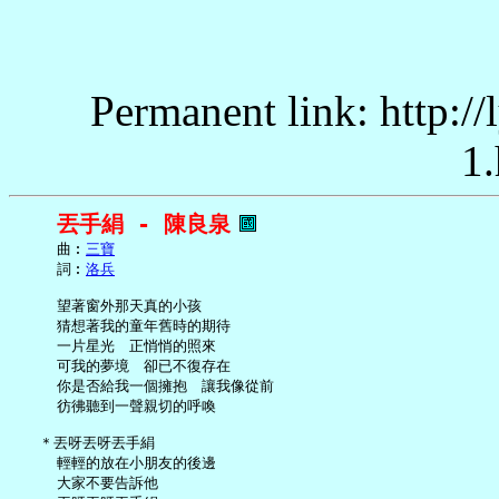
Permanent link: http:/
1.
丟手絹 - 陳良泉
     曲︰
三寶
     詞︰
洛兵
     望著窗外那天真的小孩

     猜想著我的童年舊時的期待

     一片星光　正悄悄的照來

     可我的夢境　卻已不復存在

     你是否給我一個擁抱　讓我像從前

     彷彿聽到一聲親切的呼喚

   ＊丟呀丟呀丟手絹

     輕輕的放在小朋友的後邊

     大家不要告訴他
