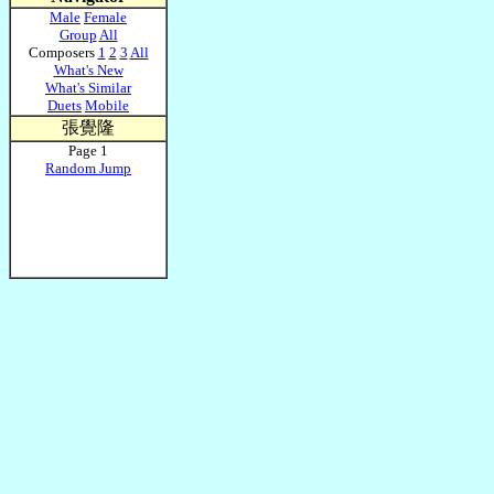
Male
Female
Group
All
Composers
1
2
3
All
What's New
What's Similar
Duets
Mobile
張覺隆
Page 1
Random Jump