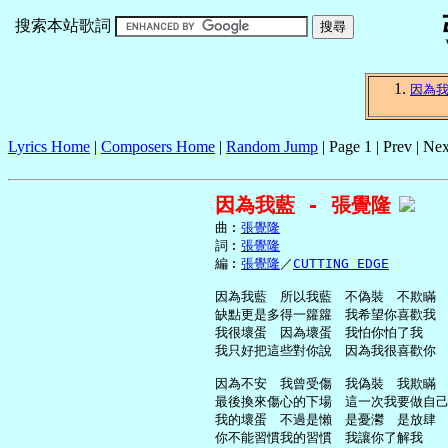
搜索本站歌詞
因為
Lyrics Home
|
Composers Home
|
Random Jump
| Page 1 | Prev | Nex
因為我藍 - 張覺隆
     曲︰
張覺隆
     詞︰
張覺隆
     編︰
張覺隆
／
CUTTING EDGE
     因為我藍　所以我藍　不偽裝　不欺瞞

     缺點更是多得一籮籮　我希望你喜歡我

     我很壞蛋　因為壞蛋　我怕你怕了我

     我只好把這些對你說　因為我很喜歡你

     因為不安　我曾受傷　我偽裝　我欺瞞

     最後換來傷心的下場　這一次我要做自己
     我的壞蛋　不過是懶　是憂灪　是放肆

     你不能習慣我的習慣　我讓你了解我
