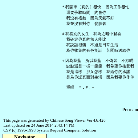
   ＊我開車〔真的〕很快　因為工作很忙

     還要爭取時間　約會你

     我沒有禮貌　因為天氣不好

     我並沒有對你　發脾氣

   ＃我看別的女生　我為之暗中竊喜

     我確定你真的無人能比

     我說話很髒　不過是日常生活

     為你收集的有色笑話　苦悶時送給你

   ＋因為我藍　所以我藍　不偽裝　不欺瞞

     缺點還是一樣一籮籮　我希望你接受我

     我是這樣　那又怎樣　我給你的承諾

     是為你認真面對生活　因為我要你作伴

Permane
This page was generated by Chinese Song Viewer Ver 4.6.426
Last updated on 24 June 2014 2:43:14 PM
CSV (c) 1996-1998 System Request Computer Solution
Navigator