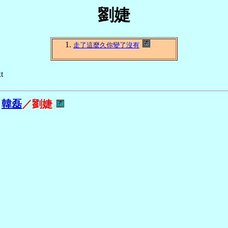
劉婕
走了這麼久你變了沒有
t
 
韓磊
／劉婕