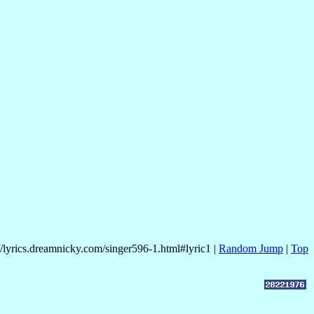
//lyrics.dreamnicky.com/singer596-1.html#lyric1 |
Random Jump
|
Top