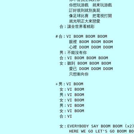
       你想玩游戲　就來玩游戲

       訂好規則就別臭屁

       像足球比賽　把電視打開

       就光明正大來戀愛

   合︰讓全世界看精彩

 ＃合︰VI BOOM BOOM BOOM

       眼裡 BOOM BOOM BOOM

       心裡 DOOM DOOM DOOM

   男︰不能沒有你

   合︰VI BOOM BOOM BOOM

   女︰聽到 BOOM BOOM BOOM

       愛已 DOOM DOOM DOOM

       只想衝向你

 ＋男︰VI BOOM

   女︰VI BOOM

   男︰VI BOOM

   女︰VI BOOM

   男︰VI BOOM

   女︰VI BOOM

   合︰VI

   女︰EVERYBODY SAY BOOM BOOM (x2)
       HERE WE GO LET'S GO BOOM BO