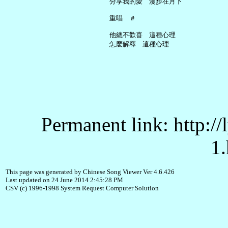
     分享我的愛　漫步在月下

     重唱　＃

     他總不歡喜　這種心理

Permanent link: http:/
1.
This page was generated by Chinese Song Viewer Ver 4.6.426
Last updated on 24 June 2014 2:45:28 PM
CSV (c) 1996-1998 System Request Computer Solution