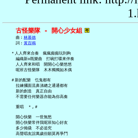
1.
古怪樂隊 - 開心少女組
     曲︰
林慕德
     詞︰
黃百鳴
   ＊人人齊來合奏　瘋瘋癲癲玩到夠

     編織新o既樂曲　打碗打碟來伴奏

     人人齊來和唱　開開心心樂悠悠

     呢班古怪樂隊　木木獨獨如木偶

   ＃新的配樂　乜鬼都有

     拉練摑面流鼻涕總之通通都有

     新的創造　真正自由

     不需要任何樂器亦能為你高奏

     重唱　＊,＃

     開心快樂　一世無愁

     開心快樂常伴我呢班知心好友

     多少拗撬　不必追究

     高聲唱友誼萬歲但願莫再爭鬥
