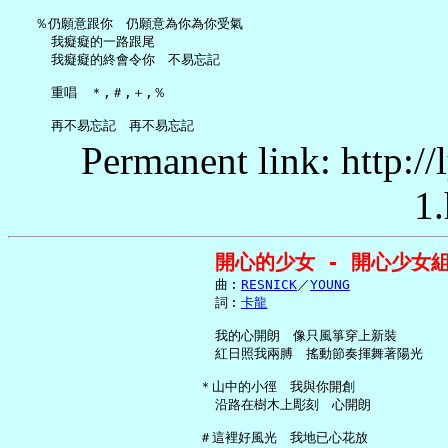
   ％仍願意跟你　仍願意為你為你受氣

     我癡癡的一路跟尾

     我癡癡的終會令你　不易忘記

     重唱　＊,＃,＋,％

Permanent link: http:/
1.
開心的少女 - 開心少女
     曲︰
RESNICK
／
YOUNG
     詞︰
卡龍
     我的心開朗　像只風箏穿上新裝

     紅日照我兩膊　搖動節奏揮舞著陽光

   ＊山中的小徑　我與你開創

     沿路在樹木上彫刻　心開朗

   ＃這裡好風光　我地已心花放
