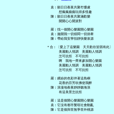
   袁︰願日日夜夜共聚冇懮慮

       想瘋瘋癲癲玩得多怪趣

   陳︰願日日夜夜共聚滿歡樂

       開開心心開派對

   羅︰找一個開心樂園開心樂園

   袁︰拋開我一切煩悶一切掛牽

   陳︰帶給我安寧恬靜快樂泉源

 ＊合︰〔愛上了這樂園　天天歡欣皆因有此〕

       美麗動人情調　美麗動人情調

       怎可抗拒　不可抗拒

       啊　我地一齊來參加開心樂園

       美麗動人情調　美麗動人情調

       怎可抗拒　不可抗拒

   羅︰繽紛的色彩伴著這島嶼

       花香的芬芳吹拂使我醉

   陳︰浪漫地夜夜靜靜聽海浪

       有這美景怎抗拒

   羅︰這是個開心樂園開心樂園

   袁︰它沒有都市繁喧社會動亂

   陳︰它是個與世無爭世外桃源
