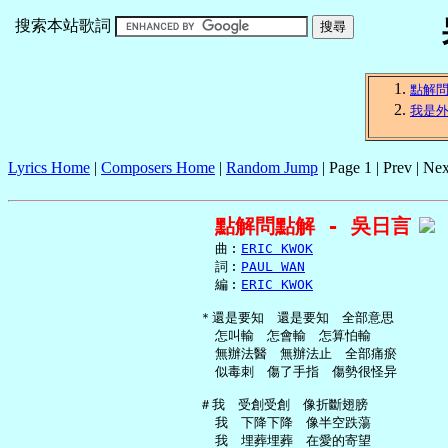
搜索本站歌詞
點解
我是
Lyrics Home
|
Composers Home
|
Random Jump
| Page 1 | Prev | Nex
點解問點解 - 吳日言
     曲︰
ERIC KWOK
     詞︰
PAUL WAN
     編︰
ERIC KWOK
   ＊還是要知　還是要知　全部意思

     怎叫輸　怎會輸　怎算怕輸

     無辦法醫　無辦法止　全部痛瘀

     似毒刺　傷了手指　傷勢很怪异

   ＃我　受創受創　像折斷翅膀

     我　下降下降　像半空跌蕩

     我　埋葬埋葬　在愛的寄望
