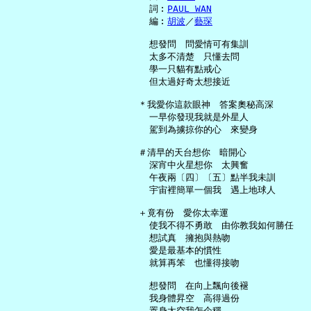
     詞︰
PAUL WAN
     編︰
胡波
／
藝琛
     想發問　問愛情可有集訓

     太多不清楚　只懂去問

     學一只貓有點戒心

     但太過好奇太想接近

   ＊我愛你這款眼神　答案奧秘高深

     一早你發現我就是外星人

     駕到為擄掠你的心　來變身

   ＃清早的天台想你　暗開心

     深宵中火星想你　太興奮

     午夜兩〔四〕〔五〕點半我未訓

     宇宙裡簡單一個我　遇上地球人

   ＋竟有份　愛你太幸運

     使我不得不勇敢　由你教我如何勝任

     想試真　擁抱與熱吻

     愛是最基本的慣性

     就算再笨　也懂得接吻

     想發問　在向上飄向後褪

     我身體昇空　高得過份

     置身太空我怎企穩
