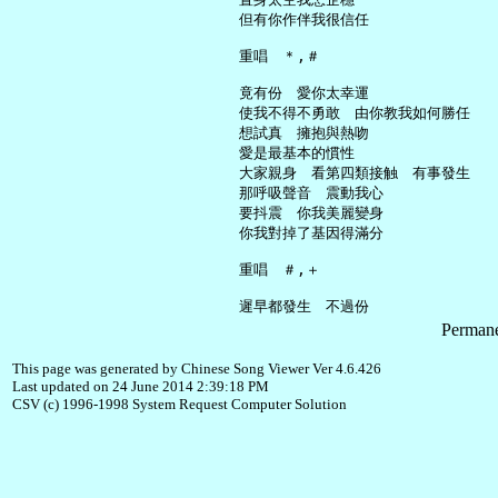
     但有你作伴我很信任

     重唱　＊,＃

     竟有份　愛你太幸運

     使我不得不勇敢　由你教我如何勝任

     想試真　擁抱與熱吻

     愛是最基本的慣性

     大家親身　看第四類接触　有事發生

     那呼吸聲音　震動我心

     要抖震　你我美麗變身

     你我對掉了基因得滿分

     重唱　＃,＋

Permane
This page was generated by Chinese Song Viewer Ver 4.6.426
Last updated on 24 June 2014 2:39:18 PM
CSV (c) 1996-1998 System Request Computer Solution