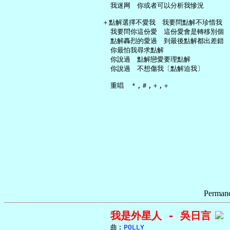
     我迷网　你或者可以分析我慘況

   ＋點解選擇不愛我　我要問點解不珍惜我

     我要問你這份愛　這份愛會是轉移別個

     點解轟烈的愛過　到最後點解都出差錯

     你最怕我尋求點解

     你說過　點解戀愛要理點解

     你說過　不想傷我〔點解迫我〕

Permane
我是外星人 - 吳日言
     曲︰
POLLY