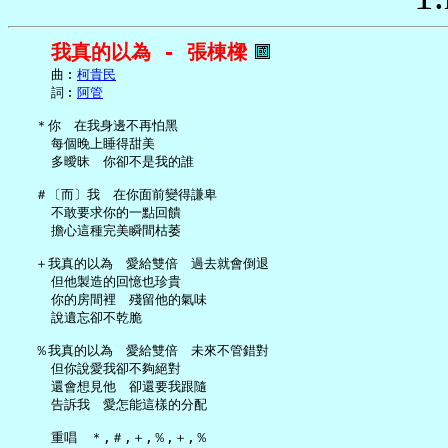
我真的以為 - 張棟樑
     曲︰
柯貴民
     詞︰
阿管
   ＊你　在我身邊不再怕黑

     每個晚上睡得甜美

     多曖昧　你卻不是我的誰

   ＃〔而〕我　在你面前變得謙卑

     不敢要求你的一點回饋

     擔心這種完美瞬間枯萎

   ＋我真的以為　愛給雙倍　過去就會倒退

     但他製造的回憶也珍貴

     你的房間裡　殘留他的氣味

     說遺忘卻不乾脆

   ％我真的以為　愛給雙倍　未來不管錯對

     但你說愛我卻不夠絕對

     還會想見他　卻還要我跟隨

     告訴我　愛怎能這樣的分配
