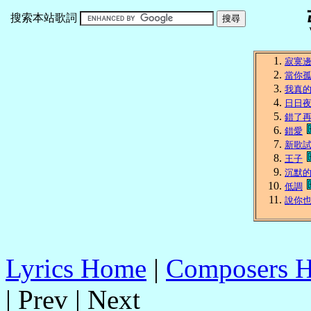
搜索本站歌詞
寂寞
當你
我真
日日
錯了
錯愛
新歌
王子
沉默
低調
說你
Lyrics Home
|
Composers 
| Prev | Next