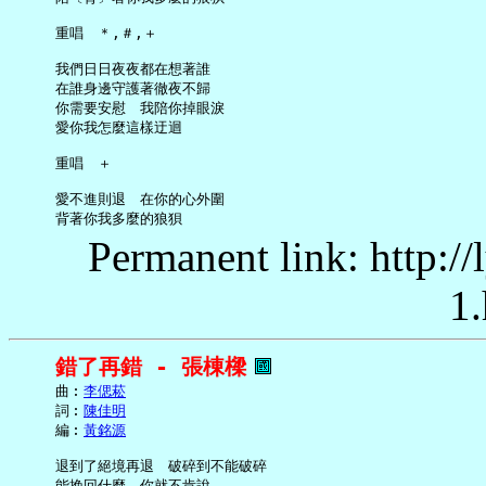
     重唱　＊,＃,＋

     我們日日夜夜都在想著誰

     在誰身邊守護著徹夜不歸

     你需要安慰　我陪你掉眼淚

     愛你我怎麼這樣迂迴

     重唱　＋

     愛不進則退　在你的心外圍

Permanent link: http:/
1.
錯了再錯 - 張棟樑
     曲︰
李偲菘
     詞︰
陳佳明
     編︰
黃銘源
     退到了絕境再退　破碎到不能破碎

     能挽回什麼　你就不肯說
