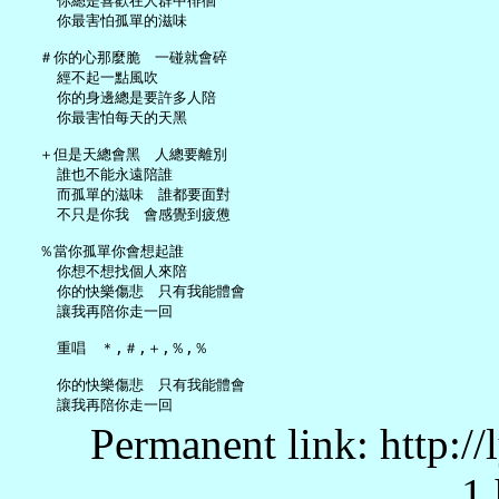
     你總是喜歡在人群中徘徊

     你最害怕孤單的滋味

   ＃你的心那麼脆　一碰就會碎

     經不起一點風吹

     你的身邊總是要許多人陪

     你最害怕每天的天黑

   ＋但是天總會黑　人總要離別

     誰也不能永遠陪誰

     而孤單的滋味　誰都要面對

     不只是你我　會感覺到疲憊

   ％當你孤單你會想起誰

     你想不想找個人來陪

     你的快樂傷悲　只有我能體會

     讓我再陪你走一回

     重唱　＊,＃,＋,％,％

     你的快樂傷悲　只有我能體會

Permanent link: http:/
1.