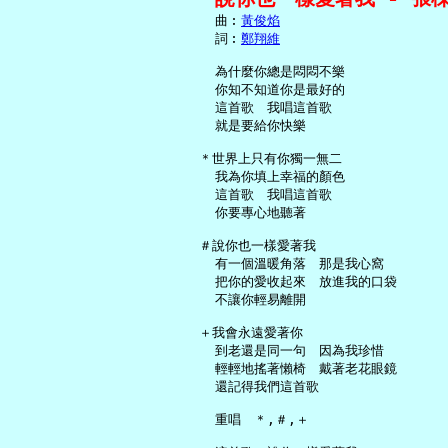
     曲︰
黃俊焰
     詞︰
鄭翔維
     為什麼你總是悶悶不樂

     你知不知道你是最好的

     這首歌　我唱這首歌

     就是要給你快樂

   ＊世界上只有你獨一無二

     我為你填上幸福的顏色

     這首歌　我唱這首歌

     你要專心地聽著

   ＃說你也一樣愛著我

     有一個溫暖角落　那是我心窩

     把你的愛收起來　放進我的口袋

     不讓你輕易離開

   ＋我會永遠愛著你

     到老還是同一句　因為我珍惜

     輕輕地搖著懶椅　戴著老花眼鏡

     還記得我們這首歌

     重唱　＊,＃,＋
