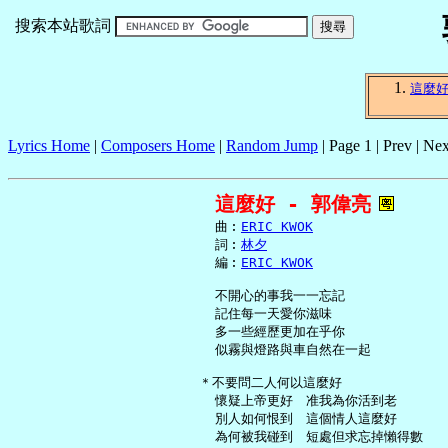
搜索本站歌詞
這麼
Lyrics Home
|
Composers Home
|
Random Jump
| Page 1 | Prev | Nex
這麼好 - 郭偉亮
     曲︰
ERIC KWOK
     詞︰
林夕
     編︰
ERIC KWOK
     不開心的事我一一忘記

     記住每一天愛你滋味

     多一些經歷更加在乎你

     似霧與燈路與車自然在一起

   ＊不要問二人何以這麼好

     懷疑上帝更好　准我為你活到老

     別人如何恨到　這個情人這麼好

     為何被我碰到　短處但求忘掉懶得數
