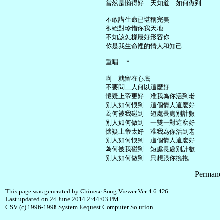
     當然是懶得好　天知道　如何做到

     不敢講生命已堪稱完美

     卻絕對珍惜你我天地

     不知該怎樣最好形容你

     你是我生命裡的情人和知己

     重唱　＊

     啊　就留在心底

     不要問二人何以這麼好

     懷疑上帝更好　准我為你活到老

     別人如何恨到　這個情人這麼好

     為何被我碰到　短處長處別計數

     別人如何做到　一雙一對這麼好

     懷疑上帝太好　准我為你活到老

     別人如何恨到　這個情人這麼好

     為何被我碰到　短處長處別計數

Permane
This page was generated by Chinese Song Viewer Ver 4.6.426
Last updated on 24 June 2014 2:44:03 PM
CSV (c) 1996-1998 System Request Computer Solution