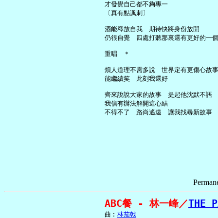
     才發覺自己都不夠專一

     〔真有點諷刺〕

     酒能釋放自我　期待快將身份放開

     仍很自覺　四處打聽那裏還有更好的一個
     重唱　＊

     煩人道理不需多說　世界定有更傷心故事
     能繼續笑　此刻我還好

     齊來說說大家的故事　提起他沈默不語

     我信有辦法解開這心結

Permane
ABC餐 - 林一峰／
THE P
     曲︰
林茄戟