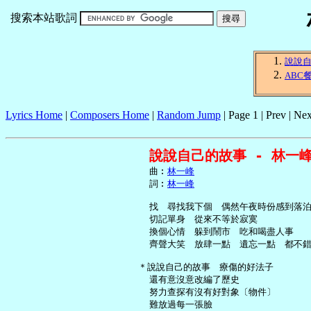
搜索本站歌詞
說說
ABC
Lyrics Home
|
Composers Home
|
Random Jump
| Page 1 | Prev | Nex
說說自己的故事 - 林一
     曲︰
林一峰
     詞︰
林一峰
     找　尋找我下個　偶然午夜時份感到落泊
     切記單身　從來不等於寂寞

     換個心情　躲到鬧市　吃和喝盡人事

     齊聲大笑　放肆一點　遺忘一點　都不錯
   ＊說說自己的故事　療傷的好法子

     還有意沒意改編了歷史

     努力查探有沒有好對象〔物件〕

     難放過每一張臉
