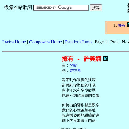
搜索本站歌詞
擁有
Lyrics Home
|
Composers Home
|
Random Jump
| Page 1 | Prev | Nex
擁有 - 許美嫻
     曲︰
李毅
     詞︰
梁智強
     看不到你眼裡的淚滴

     卻聽到你堅強的呼吸

     多少汗水和多少經歷

     也聽不到你疲憊的喘氣

     你跨出的腳步越是艱辛

     我們的心就更加靠近

     就這樣傻傻的繼續前進

     剩下的只能聽天由命
