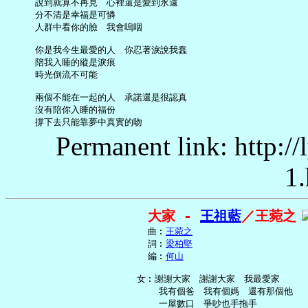
     說到就算不再見　心裡還是愛到永遠

     分不清是幸福是可憐

     人群中看你的臉　我會嗚咽

     你是我今生最愛的人　你忍著淚說我蠢

     陪我入睡的縱是淚痕

     時光倒流不可能

     兩個不能在一起的人　承諾還是很認真

     沒有陪你入睡的福份

Permanent link: http:/
1.
大家 - 
王祖藍
／王菀之
     曲︰
王菀之
     詞︰
梁柏堅
     編︰
何山
   女︰謝謝大家　謝謝大家　我最愛家

       我有個爸　我有個媽　還有那個他

       一屋數口　爭吵也手拖手
