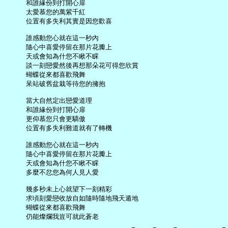
     和誰緣份到打開心扉

     太愛慕您的萬紫千紅

     位置有多失利其實是因您歡喜

     誰感動您心就在這一秒內

     隨心中喜愛停留在那片花瓣上

     天或會知為什您不瞅不睬

     談一刻戀愛然後再想那朵花可得您欣賞

     蝴蝶從來都喜歡飛舞

     呆站破舊盆栽等待您的擁抱

     當大自然定出戀愛道理

     和誰緣份到打開心扉

     更仰慕您只會更驕傲

     位置有多失利難道就有了轉機

     誰感動您心就在這一秒內

     隨心中喜愛停留在那片花瓣上

     天或會知為什您不瞅不睬

     多麼不忿您為何人見人愛

     幾多秒未上心就望下一刻精彩

     求頃刻愛戀收放自如隨時隨地飛天遁地

     蝴蝶從來都喜歡飛舞
