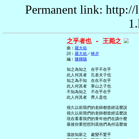
Permanent link: http:/
1.
之乎者也 - 王菀之
     曲︰
羅大佑
     詞︰
羅大佑
／
林夕
     編︰
陳輝陽
     知之為知之　在乎不在乎

     此人何其者　孔老夫子也

     知之為不知　在在不在乎

     此人何其者　寒山之子也

     不知為知之　不在乎在乎

     此人何其者　齊人是也

     很久以前我們的老師都曾經這麼說

     很久以前我們的老師都曾經這麼說

     現在看看我們的青年他們在講什麼

     最後你要想想到底他們為何這麼做

     溫故知新之　處變不驚乎
