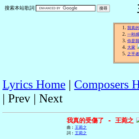
搜索本站歌詞
我真
一秒
你是
大家
之乎
Lyrics Home
|
Composers 
| Prev | Next
我真的受傷了 - 王菀之
     曲︰
王菀之
     詞︰
王菀之