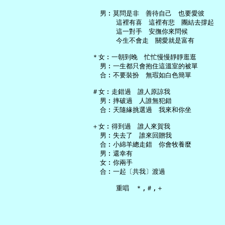
   男︰莫問是非　善待自己　也要愛彼

       這裡有喜　這裡有悲　團結去撐起

       這一對手　安撫你來問候

       今生不會走　關愛就是富有

 ＊女︰一朝到晚　忙忙慢慢靜靜逛逛

   男︰一生都只會抱住這溫室的被單

   合︰不要裝扮　無瑕如白色簡單

 ＃女︰走錯過　誰人原諒我

   男︰摔破過　人誰無犯錯

   合︰天隨緣挑選過　我來和你坐

 ＋女︰得到過　誰人來賀我

   男︰失去了　誰來回贈我

   合︰小綿羊總走錯　你會牧養麼

   男︰還幸有

   女︰你兩手

   合︰一起〔共我〕渡過
