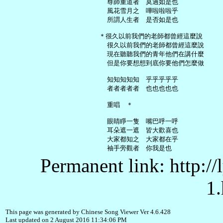
     尊師重道者　莫過如是也

     風花雪月之　嘩啦啦啦乎

     所謂人生者　是否如是也

   ＊很久以前我們的老師都曾經這麼說

     很久以前我們的老師都曾經這麼說

     現在聽聽我們的青年他們在講什麼

     但是你要想想到底你要他們怎麼做

     知知知知知　乎乎乎乎乎

     者者者者者　也也也也也

     重唱　＊

     眼睛睜一隻　嘴巴呼一呼

     耳朵遮一遮　皆大歡喜也

     大家都知之　大家都在乎

Permanent link: http:/
1.
This page was generated by Chinese Song Viewer Ver 4.6.428
Last updated on 2 August 2016 11:34:06 PM