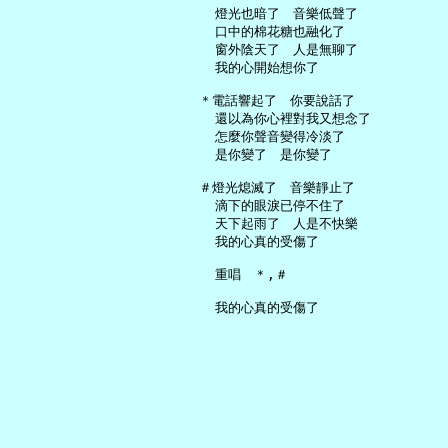
     燈光也暗了　音樂低聲了

     口中的棉花糖也融化了

     窗外陰天了　人是無聊了

     我的心開始想你了

   ＊電話響起了　你要說話了

     還以為你心裡對我又想念了

     怎麼你聲音變得冷淡了

     是你變了　是你變了

   ＃燈光熄滅了　音樂靜止了

     滴下的眼淚已停不住了

     天下起雨了　人是不快樂

     我的心真的受傷了

     重唱　＊,＃
