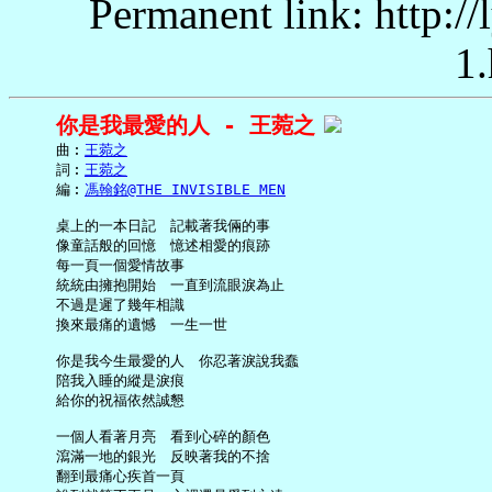
Permanent link: http:/
1.
你是我最愛的人 - 王菀之
     曲︰
王菀之
     詞︰
王菀之
     編︰
馮翰銘@THE INVISIBLE MEN
     桌上的一本日記　記載著我倆的事

     像童話般的回憶　憶述相愛的痕跡

     每一頁一個愛情故事

     統統由擁抱開始　一直到流眼淚為止

     不過是遲了幾年相識

     換來最痛的遺憾　一生一世

     你是我今生最愛的人　你忍著淚說我蠢

     陪我入睡的縱是淚痕

     給你的祝福依然誠懇

     一個人看著月亮　看到心碎的顏色

     瀉滿一地的銀光　反映著我的不捨

     翻到最痛心疾首一頁
