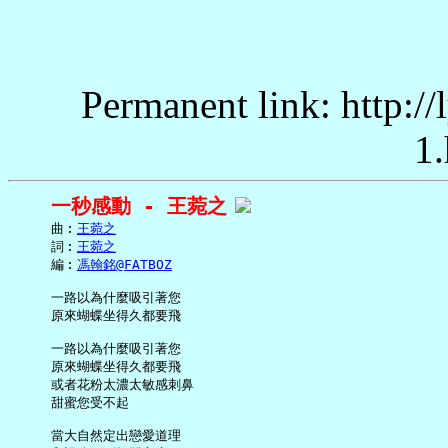
Permanent link: http:/
1.
一秒感動 - 王菀之
     曲︰
王菀之
     詞︰
王菀之
     編︰
馮翰銘@FATBOZ
     一路以為什麼吸引著您

     原來蝴蝶坐得久都要飛

     一路以為什麼吸引著您

     原來蝴蝶坐得久都要飛

     或者花粉太濃太敏感刺鼻

     甜蜜您受不起

     當大自然定出戀愛道理
