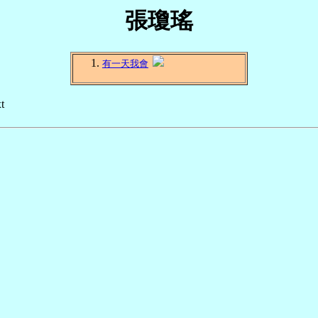
張瓊瑤
有一天我會
t