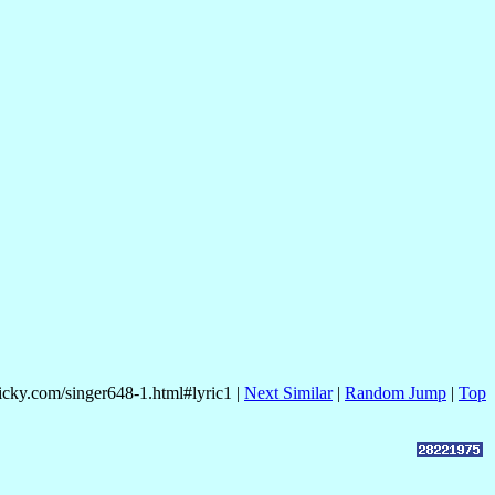
nicky.com/singer648-1.html#lyric1 |
Next Similar
|
Random Jump
|
Top