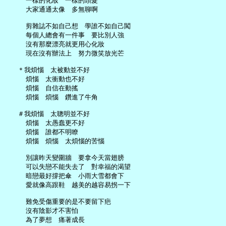
     一樣的化妝　一樣的頭髮

     大家通通太像　多無聊啊

     剪雜誌不如自己想　學誰不如自己闖

     每個人總會有一件事　要比別人強

     沒有那麼漂亮就更用心化妝

     現在沒有辦法上　努力微笑放光芒

   ＊我煩惱　太被動並不好

     煩惱　太衝動也不好

     煩惱　自信在動搖

     煩惱　煩惱　鑽進了牛角

   ＃我煩惱　太聰明並不好

     煩惱　太愚蠢更不好

     煩惱　誰都不明瞭

     煩惱　煩惱　太煩惱的苦惱

     別讓昨天變圍牆　要拿今天當翅膀

     可以失戀不能失去了　對幸福的渴望

     暗戀最好撐把傘　小雨大雪都會下

     愛就像高跟鞋　越美的越容易拐一下

     難免受傷重要的是不要留下疤

     沒有陰影才不害怕

     為了夢想　痛著成長
