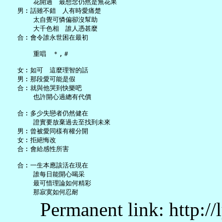
       花開過　最想念仍然是無花果

   男︰話雖不錯　人有時愛痛楚

       太自覺可憐偏卻沒幫助

       大千色相　誰人憑甚麼

   合︰會令誰永世困在最初

       重唱　＊,＃

   女︰如可　這麼理智的話

   男︰那段愛可能是假

   合︰就與他哭到快樂吧

       也許開心過總有代價

   合︰多少失戀者仍然健在

       證實要放棄過去至找到未來

   男︰曾被愛同樣有權分開

   女︰拒絕悔改

   合︰會給感性所害

   合︰一生本應該活在現在

       誰每日能開心喝采

       最可惜理論如何精彩

Permanent link: http:/