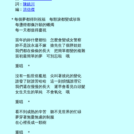
     詞︰
陳鎮川
     編︰
洪信傑
   ＊每個夢都得到祝福　每顆淚都變成珍珠

     每盞燈都像許願的蠟燭

     每一天都值得慶祝

     當年的妳什麼都怕　怎麼會變成女警察

     妳不是說永遠不嫁　搶先生了個胖娃娃

     我們都在偷偷的長大　把簡單都變的複雜

     當初最簡單的夢　可別忘啦　哦

     重唱　＊

     沒有一點世俗尷尬　尖叫著彼此的變化

     誰發了財誰苦哈哈　這一刻煩惱誰理它

     我們還在慢慢的長大　遲早會看見白頭髮

     女生天生的單純　不會氧化　哦

     重唱　＊

     看不到成熟的辛苦　聽不見世界的忙碌

     夢穿著無憂無慮的制服

     在心裡長成一顆樹
