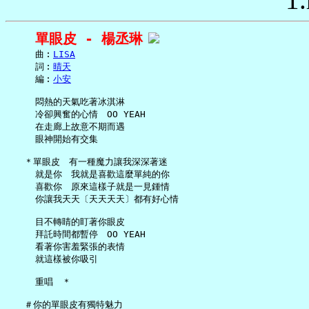
單眼皮 - 楊丞琳
     曲︰
LISA
     詞︰
晴天
     編︰
小安
     悶熱的天氣吃著冰淇淋

     冷卻興奮的心情　OO YEAH

     在走廊上故意不期而遇

     眼神開始有交集

   ＊單眼皮　有一種魔力讓我深深著迷

     就是你　我就是喜歡這麼單純的你

     喜歡你　原來這樣子就是一見鍾情

     你讓我天天〔天天天天〕都有好心情

     目不轉睛的盯著你眼皮

     拜託時間都暫停　OO YEAH

     看著你害羞緊張的表情

     就這樣被你吸引

     重唱　＊

   ＃你的單眼皮有獨特魅力
