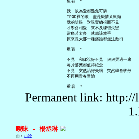
     重唱　＊

     我　以為愛都難免可憐

     IPOD裡的歌　盡是癡情又瘋癲

     我的雙眼　對現實總視而不見

     才學會相愛　來不及練習失戀

     當痛苦太多　就應該放手

     原來長大那一種痛誰都無法敷衍

     重唱　＊

     不見　和你說好不見　狠狠哭過一遍

     每片落葉都值得紀念

     不見　突然治好失眠　突然學會收斂

     不再用青春冒險

Permanent link: http:/
1.
曖昧 - 楊丞琳
     曲︰
小冷