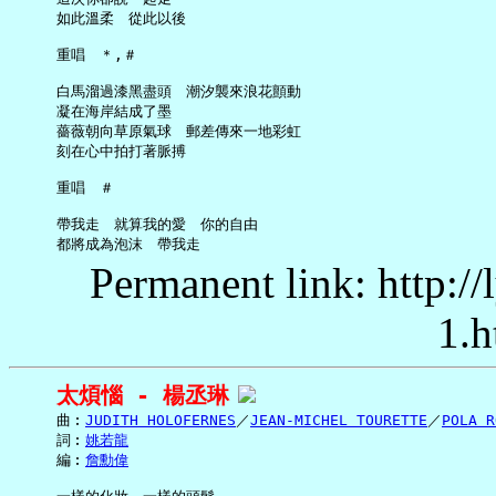
     如此溫柔　從此以後

     重唱　＊,＃

     白馬溜過漆黑盡頭　潮汐襲來浪花顫動

     凝在海岸結成了墨

     薔薇朝向草原氣球　郵差傳來一地彩虹

     刻在心中拍打著脈搏

     重唱　＃

     帶我走　就算我的愛　你的自由

Permanent link: http:/
1.h
太煩惱 - 楊丞琳
     曲︰
JUDITH HOLOFERNES
／
JEAN-MICHEL TOURETTE
／
POLA R
     詞︰
姚若龍
     編︰
詹勳偉