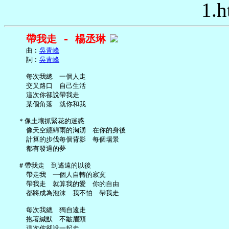
1.h
帶我走 - 楊丞琳
     曲︰
吳青峰
     詞︰
吳青峰
     每次我總　一個人走

     交叉路口　自己生活

     這次你卻說帶我走

     某個角落　就你和我

   ＊像土壤抓緊花的迷惑

     像天空纏綿雨的洶湧　在你的身後

     計算的步伐每個背影　每個場景

     都有發過的夢

   ＃帶我走　到遙遠的以後

     帶走我　一個人自轉的寂寞

     帶我走　就算我的愛　你的自由

     都將成為泡沫　我不怕　帶我走

     每次我總　獨自遠走

     抱著緘默　不皺眉頭

     這次你卻說一起走
