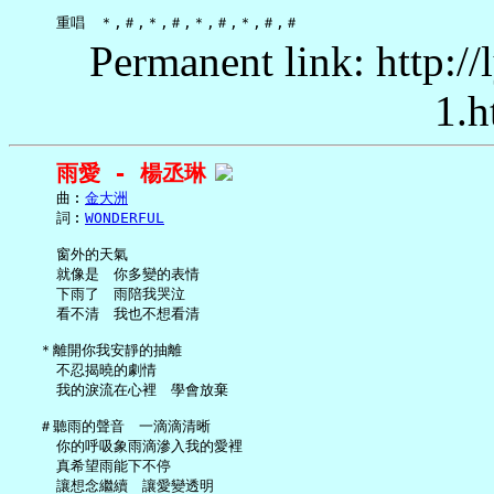
Permanent link: http:/
1.h
雨愛 - 楊丞琳
     曲︰
金大洲
     詞︰
WONDERFUL
     窗外的天氣

     就像是　你多變的表情

     下雨了　雨陪我哭泣

     看不清　我也不想看清

   ＊離開你我安靜的抽離

     不忍揭曉的劇情

     我的淚流在心裡　學會放棄

   ＃聽雨的聲音　一滴滴清晰

     你的呼吸象雨滴滲入我的愛裡

     真希望雨能下不停

     讓想念繼續　讓愛變透明
