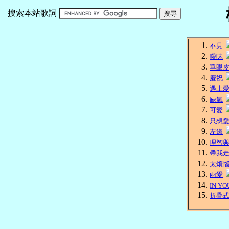
搜索本站歌詞
不見
曖昧
單眼
慶祝
遇上
缺氧
可愛
只想
左邊
理智
帶我
太煩
雨愛
IN YO
折疊