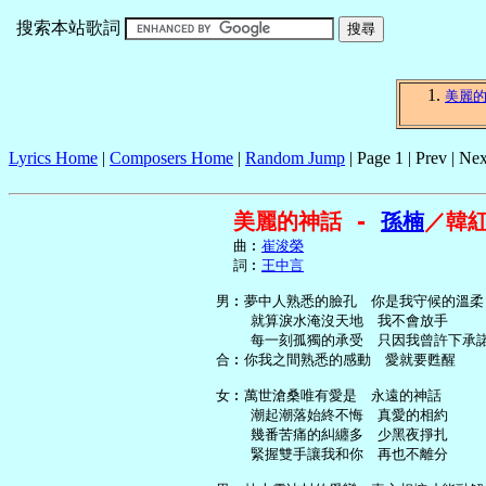
搜索本站歌詞
美麗
Lyrics Home
|
Composers Home
|
Random Jump
| Page 1 | Prev | Nex
美麗的神話 - 
孫楠
／韓
     曲︰
崔浚榮
     詞︰
王中言
   男︰夢中人熟悉的臉孔　你是我守候的溫柔

       就算淚水淹沒天地　我不會放手

       每一刻孤獨的承受　只因我曾許下承諾
   合︰你我之間熟悉的感動　愛就要甦醒

   女︰萬世滄桑唯有愛是　永遠的神話

       潮起潮落始終不悔　真愛的相約

       幾番苦痛的糾纏多　少黑夜掙扎

       緊握雙手讓我和你　再也不離分
