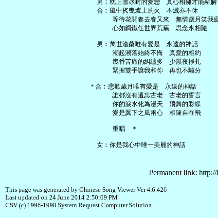
   男︰枕上雪冰封的愛戀　真心相擁才能融解

   合︰風中搖曳爐上的火　不滅亦不休

       等待花開春去春又來　無情歲月笑我癡
       心如鋼鐵任世界荒蕪　思念永相隨

   男︰萬世滄桑唯有愛是　永遠的神話

       潮起潮落始終不悔　真愛的相約

       幾番苦痛的糾纏多　少黑夜掙扎

       緊握雙手讓我和你　再也不離分

 ＊合︰悲歡歲月唯有愛是　永遠的神話

       誰都沒有遺忘古老　古老的誓言

       你的淚水化為漫天　飛舞的彩蝶

       愛是翼下之風兩心　相隨自在飛

       重唱　＊

Permanent link: http:/
This page was generated by Chinese Song Viewer Ver 4.6.426
Last updated on 24 June 2014 2:50:09 PM
CSV (c) 1996-1998 System Request Computer Solution