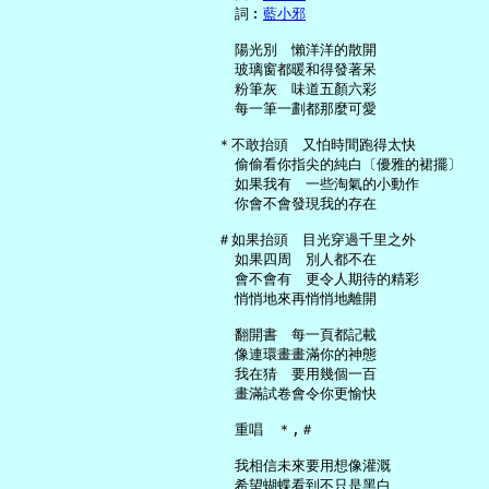
     詞︰
藍小邪
     陽光別　懶洋洋的散開

     玻璃窗都暖和得發著呆

     粉筆灰　味道五顏六彩

     每一筆一劃都那麼可愛

   ＊不敢抬頭　又怕時間跑得太快

     偷偷看你指尖的純白〔優雅的裙擺〕

     如果我有　一些淘氣的小動作

     你會不會發現我的存在

   ＃如果抬頭　目光穿過千里之外

     如果四周　別人都不在

     會不會有　更令人期待的精彩

     悄悄地來再悄悄地離開

     翻開書　每一頁都記載

     像連環畫畫滿你的神態

     我在猜　要用幾個一百

     畫滿試卷會令你更愉快

     重唱　＊,＃

     我相信未來要用想像灌溉

     希望蝴蝶看到不只是黑白
