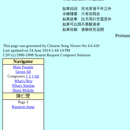
     如果抬頭　目光穿過千年之外

     水榭樓臺　只有你我在

     如果故事　比天馬行空還意外

     如果可以我不要醒過來

Permane
This page was generated by Chinese Song Viewer Ver 4.6.426
Last updated on 24 June 2014 2:44:14 PM
CSV (c) 1996-1998 System Request Computer Solution
Navigator
Male
Female
Group
All
Composers
1
2
3
All
What's New
What's Similar
Duets
Mobile
陳仁豐
Page 1
Random Jump