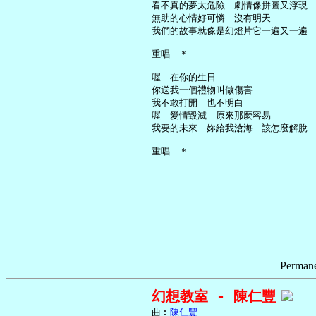
     看不真的夢太危險　劇情像拼圖又浮現

     無助的心情好可憐　沒有明天

     我們的故事就像是幻燈片它一遍又一遍

     重唱　＊

     喔　在你的生日

     你送我一個禮物叫做傷害

     我不敢打開　也不明白

     喔　愛情毀滅　原來那麼容易

     我要的未來　妳給我滄海　該怎麼解脫

Permane
幻想教室 - 陳仁豐
     曲︰
陳仁豐