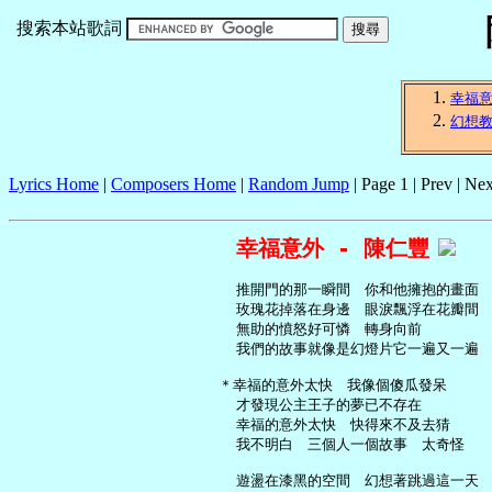
搜索本站歌詞
幸福
幻想
Lyrics Home
|
Composers Home
|
Random Jump
| Page 1 | Prev | Nex
幸福意外 - 陳仁豐
     推開門的那一瞬間　你和他擁抱的畫面

     玫瑰花掉落在身邊　眼淚飄浮在花瓣間

     無助的憤怒好可憐　轉身向前

     我們的故事就像是幻燈片它一遍又一遍

   ＊幸福的意外太快　我像個傻瓜發呆

     才發現公主王子的夢已不存在

     幸福的意外太快　快得來不及去猜

     我不明白　三個人一個故事　太奇怪

     遊盪在漆黑的空間　幻想著跳過這一天
