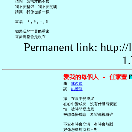
     請問　怎樣才能不恨

     我不要堅強　我不要開朗

     請讓　我像從前一樣

     重唱　＊,＃,＋,％

     如果我的世界能重來

Permanent link: http:/
1.
愛我的每個人 - 任家萱
     曲︰
林俊傑
     詞︰
姚若龍
     痛　在眼中變成淚

     在心中變成灰　沒有什麼能安慰

     怕　被時間變成累

     被想像變成悲　希望都被粉碎

     不安有時會崩潰　有時會怨懟

     好像怎麼對待都不對
