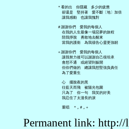
   ＊看的出　你隱藏　多少的疲憊

     卻還是　堅持著　愛不斷〔地〕加倍

     讓我感動　也讓我愧對

   ＃謝謝你們　愛我的每個人

     在我的人生最像一場惡夢的旅程

     陪我掙脫　勇敢地去醒來

     當我的護衛　為我禱告心靈更強韌

   ＋謝謝你們　愛我的每個人

     讓我努力後可以謝謝自己很坦承

     會想不通　或絕望到躲開

     但你們做的　總讓我想堅強負責任

     為了愛重生

     心　擺脫夜的黑

     往藍天而飛　被陽光包圍

     只為了　你一句　我笑的好美

     我忍住了太漫長的淚

Permanent link: http:/