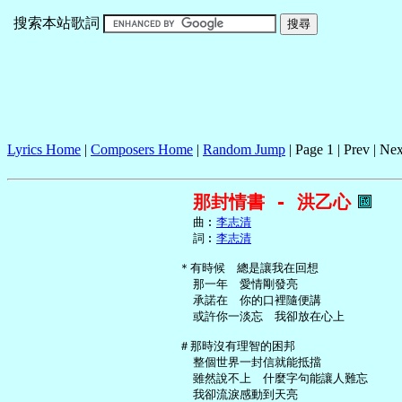
搜索本站歌詞
Lyrics Home
|
Composers Home
|
Random Jump
| Page 1 | Prev | Nex
那封情書 - 洪乙心
     曲︰
李志清
     詞︰
李志清
   ＊有時候　總是讓我在回想

     那一年　愛情剛發亮

     承諾在　你的口裡隨便講

     或許你一淡忘　我卻放在心上

   ＃那時沒有理智的困邦

     整個世界一封信就能抵擋

     雖然說不上　什麼字句能讓人難忘

     我卻流淚感動到天亮
