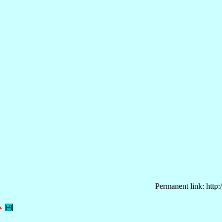
Permanent link: http:
心