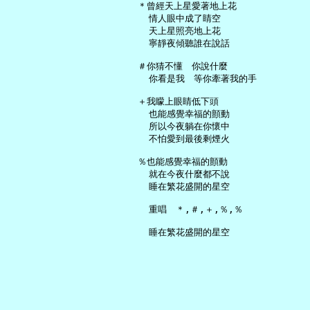
   ＊曾經天上星愛著地上花

     情人眼中成了睛空

     天上星照亮地上花

     寧靜夜傾聽誰在說話

   ＃你猜不懂　你說什麼

     你看是我　等你牽著我的手

   ＋我矇上眼睛低下頭

     也能感覺幸福的顫動

     所以今夜躺在你懷中

     不怕愛到最後剩煙火

   ％也能感覺幸福的顫動

     就在今夜什麼都不說

     睡在繁花盛開的星空

     重唱　＊,＃,＋,％,％
