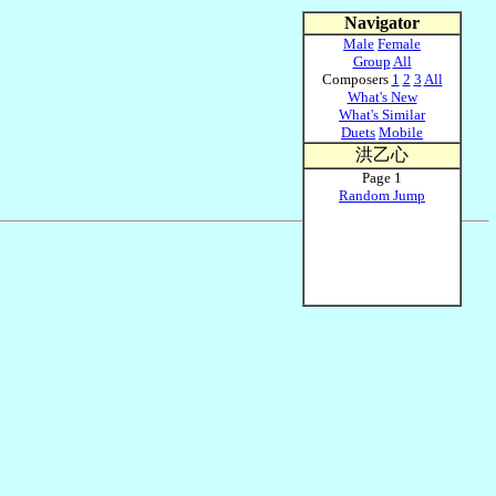
Navigator
Male
Female
Group
All
Composers
1
2
3
All
What's New
What's Similar
Duets
Mobile
洪乙心
Page 1
Random Jump