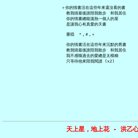
   ＋你的情書活在這些年來還沒看的書

     教我猜最後誰陪我散步　和我居住

     你的情書總能溫熱一個人的屋

     是讓我心有真愛的天書

     重唱　＊,＃,＋

     你的情書活在這些年來沉默的舊書

     教我猜最後誰陪我散步　和我居住

     我不感慨過去的愛總是太模糊

天上星，地上花 - 洪乙