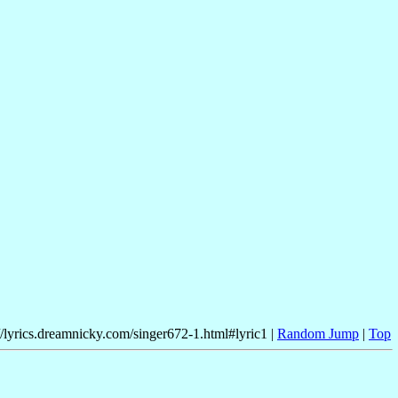
//lyrics.dreamnicky.com/singer672-1.html#lyric1 |
Random Jump
|
Top