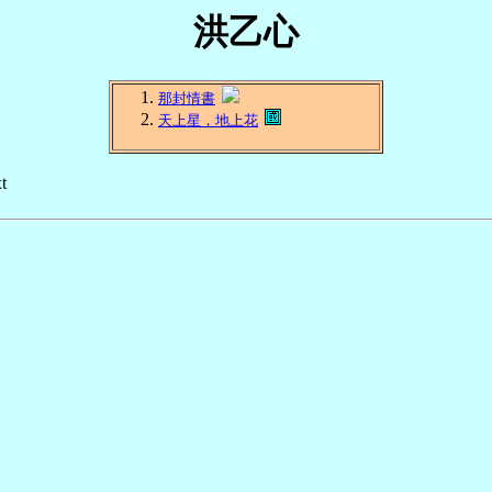
洪乙心
那封情書
天上星，地上花
t