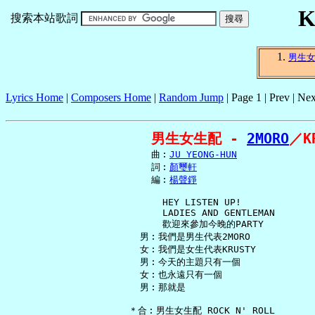
K
搜索本站歌詞
男生
Lyrics Home
|
Composers Home
|
Random Jump
| Page 1 | Prev | Nex
男生女生配 - 
2MORO
／K
     曲︰
JU YEONG-HUN
     詞︰
顏璽軒
     編︰
楊聲錚
       HEY LISTEN UP!

       LADIES AND GENTLEMAN

       歡迎來參加今晚的PARTY

   男︰我們是男生代表2MORO

   女︰我們是女生代表KRUSTY

   男︰今天的主題只有一個

   女︰也永遠只有一個

   男︰那就是

 ＊合︰男生女生配 ROCK N' ROLL
