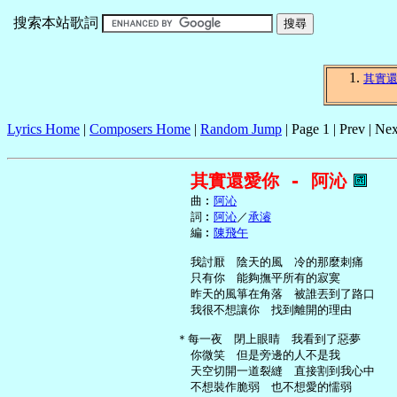
搜索本站歌詞
其實
Lyrics Home
|
Composers Home
|
Random Jump
| Page 1 | Prev | Nex
其實還愛你 - 阿沁
     曲︰
阿沁
     詞︰
阿沁
／
承濬
     編︰
陳飛午
     我討厭　陰天的風　冷的那麼刺痛

     只有你　能夠撫平所有的寂寞

     昨天的風箏在角落　被誰丟到了路口

     我很不想讓你　找到離開的理由

   ＊每一夜　閉上眼睛　我看到了惡夢

     你微笑　但是旁邊的人不是我

     天空切開一道裂縫　直接割到我心中

     不想裝作脆弱　也不想愛的懦弱
