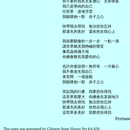
     你不要對我有太多擔心　太多懷疑

     我只是單純的自己

     任世界　滄海浮雲

     我願懷抱一顆　赤子之心

     快帶我去尋找　無法把你忘掉

     那遺失的美好　還依然在我心上

     我就要驕傲的一步一步　一點一滴

     讓世界聽見我吶喊的聲音

     像昆蟲佈滿大地

     你總會聽見我愛你的心

     也許你會說我一無所有　一片癡心

     我不會迷失我自己

     來世間　一場遊戲

     我願懷抱一顆　赤子之心

     背起我的行囊　我要把你尋找

     這世界那麼大　你總會在某個地方

     快帶我去尋找　無法把你忘掉

     那遺失的美好　依然在我心上

Permane
This page was generated by Chinese Song Viewer Ver 4.6.426