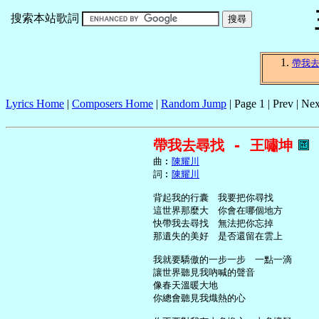
搜索本站歌詞
帶我
Lyrics Home
|
Composers Home
|
Random Jump
| Page 1 | Prev | Nex
帶我去尋找 - 王嘯坤
     曲︰
陳耀川
     詞︰
陳耀川
     背起我的行囊　我要把你尋找

     這世界那麼大　你會在哪個地方

     快帶我去尋找　無法把你忘掉

     那遺失的美好　是否還留在雲上

     我就要驕傲的一步一步　一點一滴

     讓世界聽見我吶喊的聲音

     像春天溫暖大地

     你總會聽見我熾熱的心
