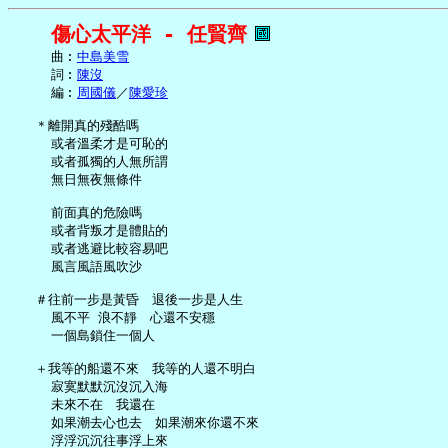
傷心太平洋 - 任賢齊
     曲︰
中島美雪
     詞︰
陳沒
     編︰
周國儀
／
陳愛珍
   ＊離開真的殘酷嗎

     或者溫柔才是可恥的

     或者孤獨的人無所謂

     無日無夜無條件

     前面真的危險嗎

     或者背叛才是體貼的

     或者逃避比較容易吧

     風言風語風吹沙

   ＃往前一步是黃昏　退後一步是人生

     風不平 浪不靜　心還不安穩

     一個島鎖住一個人

   ＋我等的船還不來　我等的人還不明白

     寂寞默默沉沒沉入海

     未來不在　我還在

     如果潮去心也去　如果潮來你還不來

     浮浮沉沉往事浮上來
