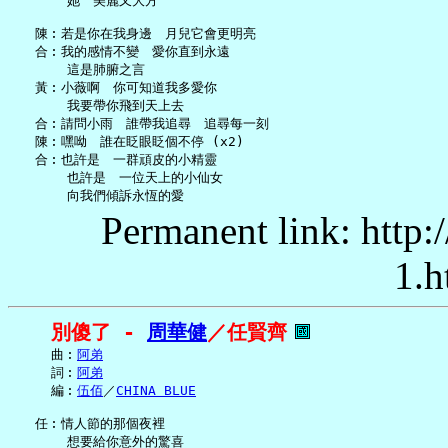
       她　美麗又大方

   陳︰若是你在我身邊　月兒它會更明亮

   合︰我的感情不變　愛你直到永遠

       這是肺腑之言

   黃︰小薇啊　你可知道我多愛你

       我要帶你飛到天上去

   合︰請問小雨　誰帶我追尋　追尋每一刻

   陳︰嘿呦　誰在眨眼眨個不停 (x2)

   合︰也許是　一群頑皮的小精靈

       也許是　一位天上的小仙女

Permanent link: http:
1.h
別傻了 - 
周華健
／任賢齊
     曲︰
阿弟
     詞︰
阿弟
     編︰
伍佰
／
CHINA BLUE
   任︰情人節的那個夜裡

       想要給你意外的驚喜
