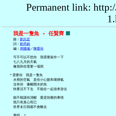
Permanent link: http:
1.
我是一隻魚 - 任賢齊
     曲︰
劉志宏
     詞︰
劉思銘
     編︰
周國儀
／
陳愛珍
     可不可以不想你　我需要振作一下

     七八九月的天氣

     像我和你需要一場雨

   ＊需要你　我是一隻魚

     水裡的空氣　是你小心眼和壞脾氣

     沒有你　像離開水的魚

     快要活不下去　不能在一起游來游去

     能不能讓你清醒　愛是快樂的事情

     我只有真心而已

     世界末日我都不會離去

     重唱　＊
