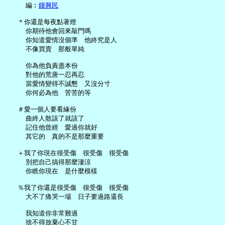
     編︰
鍾興民
   ＊你還是每夜點著燈

     你期待他會回來敲門嗎

     你知道愛情沒個準　他終究是人

     不像買賣　那般單純

     你為他負責盡本份

     對他的荒唐一忍再忍

     當愛情變得不誠懇　又沒分寸

     你何必為他　苦苦的等

   ＃愛一個人要看緣份

     曲終人散該了就該了

     記住他曾經　愛過你就好

     其它的　真的不是那麼重要

   ＋我了你現在很受傷　很受傷　很受傷

     別把自己搞得那麼淒涼

     你瞧你現在　是什麼模樣

   ％我了你還是很受傷　很受傷　很受傷

     大不了痛哭一場　日子要過路還長

     我知道你非常難過

     捨不得放棄心不甘
