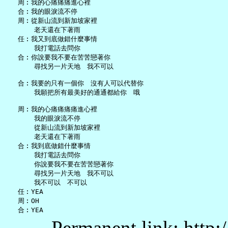
   周︰我的心痛痛痛進心裡

   合︰我的眼淚流不停

   周︰從新山流到新加坡家裡

       老天還在下著雨

   任︰我又到底做錯什麼事情

       我打電話去問你

   合︰你說要我不要在苦苦戀著你

       尋找另一片天地　我不可以

   合︰我要的只有一個你　沒有人可以代替你

       我願把所有最美好的通通都給你　哦

   周︰我的心痛痛痛痛進心裡

       我的眼淚流不停

       從新山流到新加坡家裡

       老天還在下著雨

   合︰我到底做錯什麼事情

       我打電話去問你

       你說要我不要在苦苦戀著你

       尋找另一片天地　我不可以

       我不可以　不可以

   任︰YEA

   周︰OH

Permanent link: http: