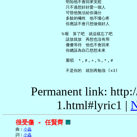
     明知他不會回來安慰

     只不過想好好愛一個人

     可惜他無法給你滿分

     多餘的犧牲　他不懂心疼

     你應該不會只想做個好人

   ％喔　算了吧　就這樣忘了吧

     該放就放　再想也沒有用

     傻傻等待　他也不會回來

     你總該為自己想想未來

     重唱　＊,＃,＋,％,＊,＃

Permanent link: http:
1.html#lyric1 |
N
很受傷 - 任賢齊
     曲︰
小蟲
     詞︰
小蟲