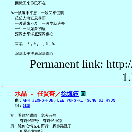
     回憶回來你已不在

   ％一波還未平息　一波又來侵襲

     茫茫人海狂風暴雨

     一波還來不及　一波早就過去

     一生一世如夢初醒

     深深太平洋底深深傷心

     重唱　＊,＃,＋,％,％

Permanent link: http:
1.
水晶 - 任賢齊／
徐懷鈺
     曲︰
AHN JEONG-HUN
／
LEE YUNG-KI
／
SONG SI HYUN
     詞︰
姚謙
   女︰看你的眼睛　寫著詩句

       有時候狂野　有時候神秘

   男︰隨你心情左右而行　腳步雖亂了

       但是心甘如飴
