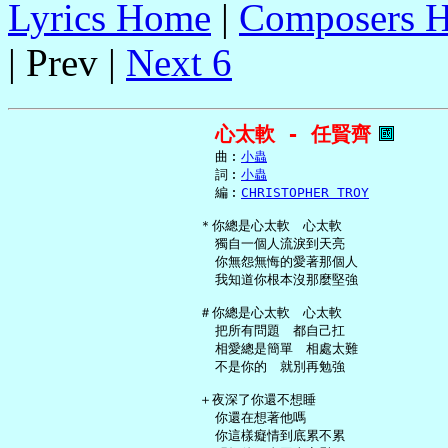
Lyrics Home
|
Composers 
| Prev |
Next 6
心太軟 - 任賢齊
     曲︰
小蟲
     詞︰
小蟲
     編︰
CHRISTOPHER TROY
   ＊你總是心太軟　心太軟

     獨自一個人流淚到天亮

     你無怨無悔的愛著那個人

     我知道你根本沒那麼堅強

   ＃你總是心太軟　心太軟

     把所有問題　都自己扛

     相愛總是簡單　相處太難

     不是你的　就別再勉強

   ＋夜深了你還不想睡

     你還在想著他嗎

     你這樣癡情到底累不累
