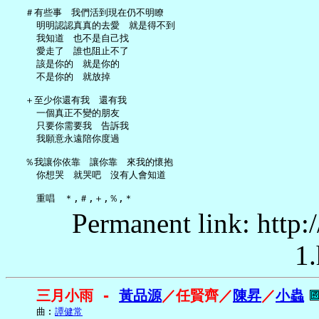
   ＃有些事　我們活到現在仍不明瞭

     明明認認真真的去愛　就是得不到

     我知道　也不是自己找

     愛走了　誰也阻止不了

     該是你的　就是你的

     不是你的　就放掉

   ＋至少你還有我　還有我

     一個真正不變的朋友

     只要你需要我　告訴我

     我願意永遠陪你度過

   ％我讓你依靠　讓你靠　來我的懷抱

     你想哭　就哭吧　沒有人會知道

Permanent link: http:
1.
三月小雨 - 
黃品源
／任賢齊／
陳昇
／
小蟲
     曲︰
譚健常