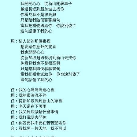
       我開開心心　從新山開著車子

       越過長堤到新加坡去找你

       你看見我不是很高興

       只是陪我隨便聊聊幾句

       當我把禮物送給你　你說別傻了

       這句話傷了我的心

   周︰情人節的那個夜裡

       想要給你意外的驚喜

       我也開開心心

       從新加坡越過長堤到新山去找你

       你看見我也不是很高興

       只是陪我隨便聊聊幾句

       當我把禮物送給你　你也說別傻了

       這句話傷了我的心

   任︰我的心痛痛痛進心裡

   周︰我的眼淚流不停

   任︰從新加坡流到新山的家裡

   周︰老天還在下著雨

   任︰我又到底做錯什麼事情

   周︰我打電話去問你

   任︰你說要我不要在苦苦戀著你

   合︰尋找另一片天地　我不可以
