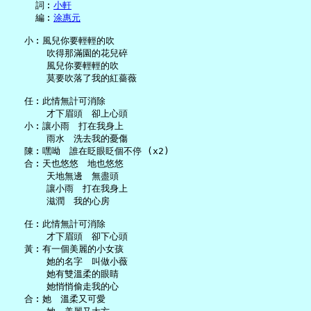
     詞︰
小軒
     編︰
涂惠元
   小︰風兒你要輕輕的吹

       吹得那滿園的花兒碎

       風兒你要輕輕的吹

       莫要吹落了我的紅薔薇

   任︰此情無計可消除

       才下眉頭　卻上心頭

   小︰讓小雨　打在我身上

       雨水　洗去我的憂傷

   陳︰嘿呦　誰在眨眼眨個不停 (x2)

   合︰天也悠悠　地也悠悠

       天地無邊　無盡頭

       讓小雨　打在我身上

       滋潤　我的心房

   任︰此情無計可消除

       才下眉頭　卻下心頭

   黃︰有一個美麗的小女孩

       她的名字　叫做小薇

       她有雙溫柔的眼睛

       她悄悄偷走我的心

   合︰她　溫柔又可愛
