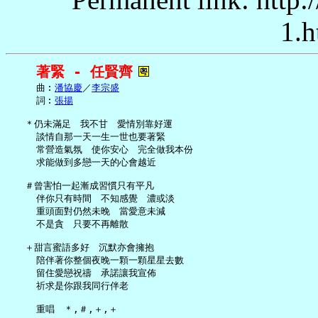
1.h
著緊 - 任賢齊
     曲︰
潘協慶
／
李宗盛
     詞︰
張揚
   ＊仍未滿足　我不甘　愛情別靠好運

     談情自那一天一生一世也要著緊

     常營造氣氛　使你安心　完全做我本份

     求能做到多戀一天的心會越近

   ＃曾害怕一起漸成習慣只有平凡

     伴你只有時間　不知感覺　濃或淡

     重頭面對仍然未晚　當愛意未減

     不是貪　只要不再離散

   ＋甜言蜜語多好　沉默亦會擁抱

     陪伴著你整個夜晚一顆一顆星星去數

     留住愛戀祝禱　承諾讓我宣佈

     祈求是你跟我同行伴老
