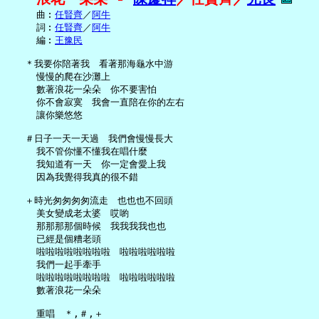
     曲︰
任賢齊
／
阿牛
     詞︰
任賢齊
／
阿牛
     編︰
王豫民
   ＊我要你陪著我　看著那海龜水中游

     慢慢的爬在沙灘上

     數著浪花一朵朵　你不要害怕

     你不會寂寞　我會一直陪在你的左右

     讓你樂悠悠

   ＃日子一天一天過　我們會慢慢長大

     我不管你懂不懂我在唱什麼

     我知道有一天　你一定會愛上我

     因為我覺得我真的很不錯

   ＋時光匆匆匆匆流走　也也也不回頭

     美女變成老太婆　哎喲

     那那那那個時候　我我我我也也

     已經是個糟老頭

     啦啦啦啦啦啦啦啦　啦啦啦啦啦啦

     我們一起手牽手

     啦啦啦啦啦啦啦啦　啦啦啦啦啦啦

     數著浪花一朵朵
