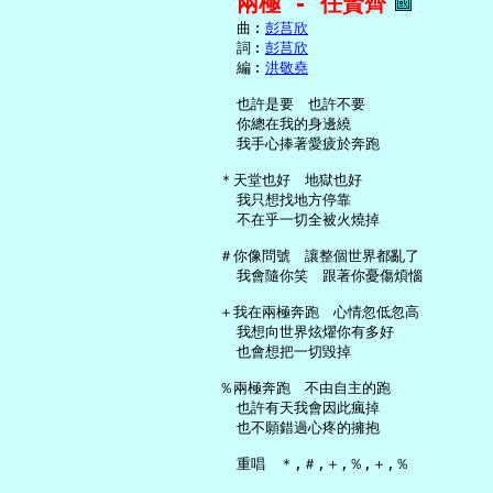
兩極 - 任賢齊
     曲︰
彭莒欣
     詞︰
彭莒欣
     編︰
洪敬堯
     也許是要　也許不要

     你總在我的身邊繞

     我手心捧著愛疲於奔跑

   ＊天堂也好　地獄也好

     我只想找地方停靠

     不在乎一切全被火燒掉

   ＃你像問號　讓整個世界都亂了

     我會隨你笑　跟著你憂傷煩惱

   ＋我在兩極奔跑　心情忽低忽高

     我想向世界炫燿你有多好

     也會想把一切毀掉

   ％兩極奔跑　不由自主的跑

     也許有天我會因此瘋掉

     也不願錯過心疼的擁抱
