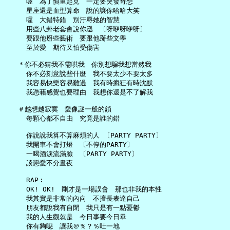
     喔　為了慎重起見　一定要突發奇想

     星座還是血型算命　說的讓你哈哈大笑

     喔　大錯特錯　別汙辱她的智慧

     用些八卦老套會說你遜　〔呀咿呀咿呀〕

     要跟他掰些藝術　要跟他掰些文學

     至於愛　期待又怕受傷害

   ＊你不必猜我不需哄我　你別想騙我想當然我

     你不必刻意說些什麼　我不要太少不要太多

     我容易快樂容易難過　我有時瘋狂有時沈默

     我憑藉感覺也要理由　我想你還是不了解我

   ＃越想越寂寞　愛像謎一般的鎖

     每顆心都不自由　究竟是誰的錯

     你說說我算不算麻煩的人 〔PARTY PARTY〕

     我開車不會打燈　〔不停的PARTY〕

     一喝酒淚流滿臉　〔PARTY PARTY〕

     談戀愛不分晝夜

     RAP︰

     OK! OK!　剛才是一場誤會　那也非我的本性

     我其實是非常的內向　不擅長表達自己

     朋友都說我有自閉　我只是有一點憂鬱

     我的人生觀就是　今日事要今日畢

     你有夠噁　讓我＠％？％吐一地
