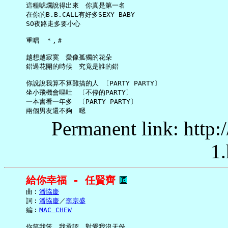
     這種唬爛說得出來　你真是第一名

     在你的B.B.CALL有好多SEXY BABY

     SO夜路走多要小心

     重唱　＊,＃

     越想越寂寞　愛像孤獨的花朵

     錯過花開的時候　究竟是誰的錯

     你說說我算不算難搞的人 〔PARTY PARTY〕

     坐小飛機會嘔吐　〔不停的PARTY〕

     一本書看一年多　〔PARTY PARTY〕

Permanent link: http:
1.
給你幸福 - 任賢齊
     曲︰
潘協慶
     詞︰
潘協慶
／
李宗盛
     編︰
MAC CHEW
     你笑我笨　我承認　對愛我沒天份
