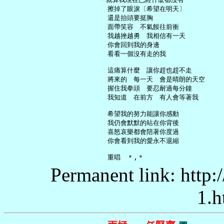
     擦掉了眼淚〔希望在明天〕

     還是抬頭要挺胸

     面帶笑容　不氣餒往前衝

     我越挫越勇　我相信有一天

     你會回到我的身邊

     看看一個沒有走的我

     這痛算什麼　讓你趕也趕不走

     將來的　每一天　會是晴朗的天空

     握住我拳頭　要忍耐過每分鐘

     我知道　在前方　有人會等著我

     希望我的努力能讓你感動

     我仍會默默的站在你背後

     喜怒哀樂都會陪著你度過

     你會看到我的愛永不退縮

Permanent link: http:
1.h