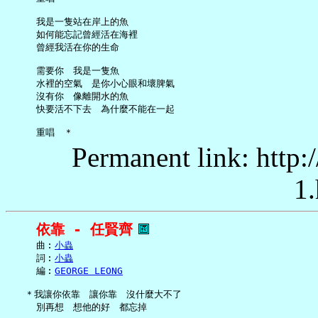
     我是一隻站在岸上的魚

     如何能忘記曾經活在海裡

     曾經我活在你的生命

     需要你　我是一隻魚

     水裡的空氣　是你小心眼和壞脾氣

     沒有你　像離開水的魚

     快要活不下去　為什麼不能在一起

Permanent link: http:
1.
依靠 - 任賢齊
     曲︰
小蟲
     詞︰
小蟲
     編︰
GEORGE LEONG
   ＊我讓你依靠　讓你靠　沒什麼大不了

     別再想　想他的好　都忘掉
