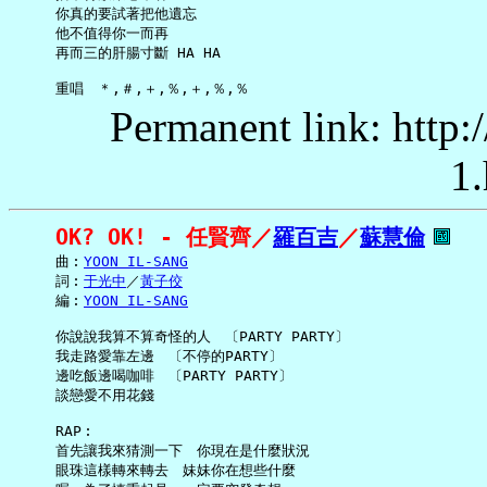
     你真的要試著把他遺忘

     他不值得你一而再

     再而三的肝腸寸斷 HA HA

Permanent link: http:
1.
OK? OK! - 任賢齊／
羅百吉
／
蘇慧倫
     曲︰
YOON IL-SANG
     詞︰
于光中
／
黃子佼
     編︰
YOON IL-SANG
     你說說我算不算奇怪的人　〔PARTY PARTY〕

     我走路愛靠左邊　〔不停的PARTY〕

     邊吃飯邊喝咖啡　〔PARTY PARTY〕

     談戀愛不用花錢

     RAP︰

     首先讓我來猜測一下　你現在是什麼狀況

     眼珠這樣轉來轉去　妹妹你在想些什麼
