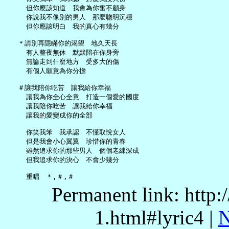
     但你應該知道　我會為你奮不顧身

     你說我不像別的男人　那麼聰明沉穩

     但你應該明白　我的真心有幾分

   ＊請別再隱瞞你的渴望　地久天長

     有人整夜無休　默默陪在你身旁

     無論走到什麼地方　受多大的傷

     有個人願意為你分擔

   ＃讓我陪你吃苦　讓我給你幸福

     讓我為你全心全意　打造一個愛的國度

     讓我陪你吃苦　讓我給你幸福

     讓我的愛變成你的全部

     你笑我笨　我承認　不懂取悅女人

     但是我會小心翼翼　珍惜你的青春

     雖然追求你的那些男人　個個老練深成

     但我追求你的決心　不會少幾分

Permanent link: http:
1.html#lyric4 |
N