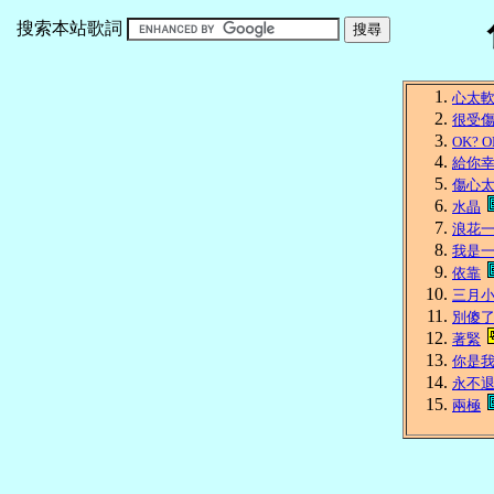
搜索本站歌詞
心太
很受
OK? O
給你
傷心
水晶
浪花
我是
依靠
三月
別傻
著緊
你是
永不
兩極