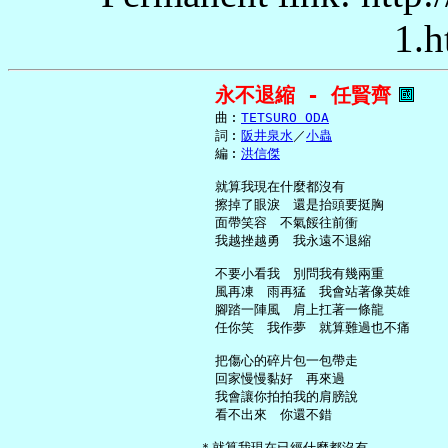
1.h
永不退縮 - 任賢齊
     曲︰
TETSURO ODA
     詞︰
阪井泉水
／
小蟲
     編︰
洪信傑
     就算我現在什麼都沒有

     擦掉了眼淚　還是抬頭要挺胸

     面帶笑容　不氣餒往前衝

     我越挫越勇　我永遠不退縮

     不要小看我　別問我有幾兩重

     風再凍　雨再猛　我會站著像英雄

     腳踏一陣風　肩上扛著一條龍

     任你笑　我作夢　就算難過也不痛

     把傷心的碎片包一包帶走

     回家慢慢黏好　再來過

     我會讓你拍拍我的肩膀說

     看不出來　你還不錯

   ＊就算我現在已經什麼都沒有
