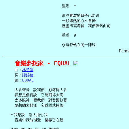
     重唱　＊

     那些青澀的日子已走遠

     一顆織熱的心不會變

     歷盡風霜考驗　我們依舊向前

     重唱　＃

Perma
音樂夢想家 - EQUAL
     曲︰
林子強
     詞︰
譚錦倫
     編︰
EQUAL
     太多聲音　說我們　顧慮得太多

     夢想是個傳說　它總飛得太高

     太多眼神　看我們　對音樂執著

     夢想總太難測　它瞬間就掉落

   ＊我想說　別太擔心我

     音樂中我能感受　世界它在動
