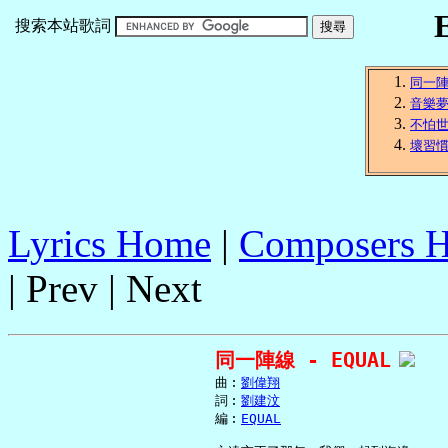
搜索本站歌詞
同一
音樂
不怕
壞習
Lyrics Home
|
Composers 
| Prev | Next
同一陣線 - EQUAL
     曲︰
劉偉翔
     詞︰
劉建汶
     編︰
EQUAL