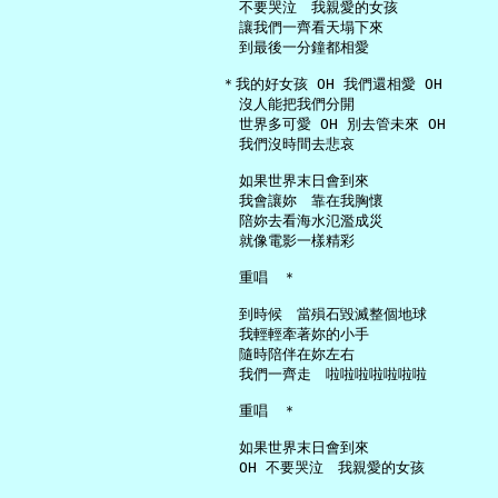
     不要哭泣　我親愛的女孩

     讓我們一齊看天塌下來

     到最後一分鐘都相愛

   ＊我的好女孩 OH 我們還相愛 OH

     沒人能把我們分開

     世界多可愛 OH 別去管未來 OH

     我們沒時間去悲哀

     如果世界末日會到來

     我會讓妳　靠在我胸懷

     陪妳去看海水氾濫成災

     就像電影一樣精彩

     重唱　＊

     到時候　當殞石毀滅整個地球

     我輕輕牽著妳的小手

     隨時陪伴在妳左右

     我們一齊走　啦啦啦啦啦啦啦

     重唱　＊

     如果世界末日會到來
