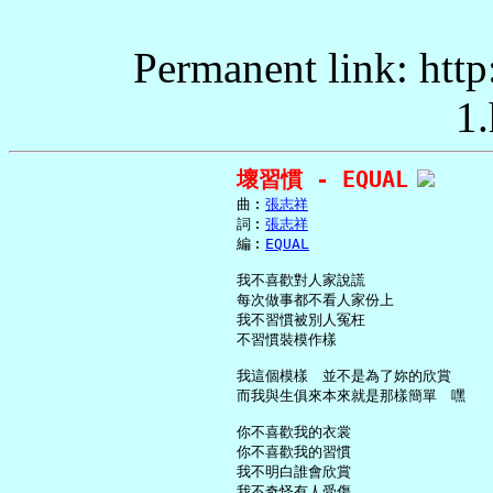
Permanent link: http
1.
壞習慣 - EQUAL
     曲︰
張志祥
     詞︰
張志祥
     編︰
EQUAL
     我不喜歡對人家說謊

     每次做事都不看人家份上

     我不習慣被別人冤枉

     不習慣裝模作樣

     我這個模樣　並不是為了妳的欣賞

     而我與生俱來本來就是那樣簡單　嘿

     你不喜歡我的衣裳

     你不喜歡我的習慣

     我不明白誰會欣賞

     我不奇怪有人受傷
