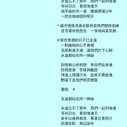
     永遠忘不了那年　我們一起到海邊

     等待日出　看碧海連天

     地平線的另一邊　幾個莽撞少年

     一把吉他就唱到明天

   ＊歲月慢慢流過在眼前當我們變得老練

     是否還依然想念　一張張純真笑臉

   ＃那些青澀的日子已走遠

     一顆織熱的心不會變

     流星劃過天邊　讓我們許下心願

     永遠都站在同一陣線

     刻骨銘心的初戀　有你們在身邊

     陪我渡過　苦辣與酸甜

     球場上揮灑汗水　從來不覺疲倦

     艷陽下是我們明亮雙眼

     重唱　＃

     永遠都站在同一陣線

     永遠忘不了那年　我們一起到海邊

     等待日出　看碧海連天

     多年以後再相見　看著泛黃照片

     把酒言歡　再話當年
