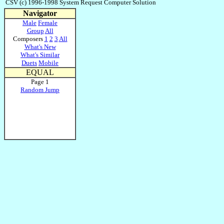
CSV (c) 1996-1998 System Request Computer Solution
Navigator
Male
Female
Group
All
Composers
1
2
3
All
What's New
What's Similar
Duets
Mobile
EQUAL
Page 1
Random Jump