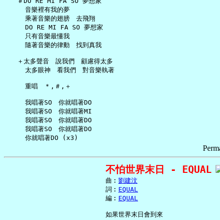
   ＃DO RE MI FA SO 夢想家

     音樂裡有我的夢

     乘著音樂的翅膀　去飛翔

     DO RE MI FA SO 夢想家

     只有音樂最懂我

     隨著音樂的律動　找到真我

   ＋太多聲音　說我們　顧慮得太多

     太多眼神　看我們　對音樂執著

     重唱　＊,＃,＋

     我唱著SO　你就唱著DO

     我唱著SO　你就唱著MI

     我唱著SO　你就唱著DO

     我唱著SO　你就唱著DO

Perma
不怕世界末日 - EQUAL
     曲︰
劉建汶
     詞︰
EQUAL
     編︰
EQUAL
     如果世界末日會到來
