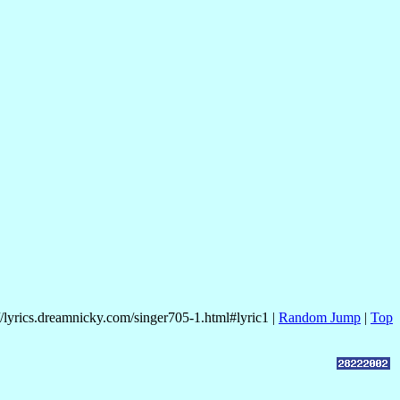
//lyrics.dreamnicky.com/singer705-1.html#lyric1 |
Random Jump
|
Top