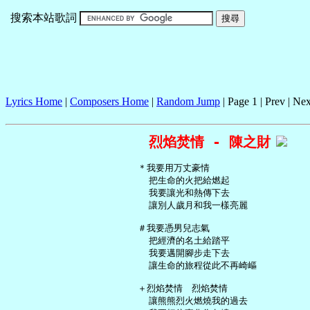
搜索本站歌詞
Lyrics Home
|
Composers Home
|
Random Jump
| Page 1 | Prev | Nex
烈焰焚情 - 陳之財
   ＊我要用万丈豪情

     把生命的火把給燃起

     我要讓光和熱傳下去

     讓別人歲月和我一樣亮麗

   ＃我要憑男兒志氣

     把經濟的名土給踏平

     我要邁開腳步走下去

     讓生命的旅程從此不再崎嶇

   ＋烈焰焚情　烈焰焚情

     讓熊熊烈火燃燒我的過去
