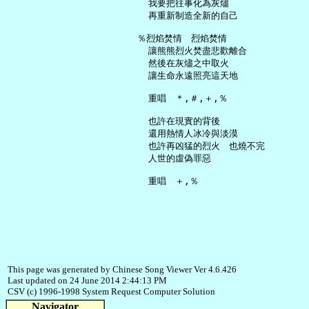
     我要把往事化為灰燼

     再重新制造全新的自己

   ％烈焰焚情　烈焰焚情

     讓熊熊烈火焚盡悲歡離合

     然後在灰燼之中取火

     讓生命永遠照亮這天地

     重唱　＊,＃,＋,％

     也許在現實的背後

     還用熱情人冰冷與淡漠

     也許再凶猛的烈火　也燒不完

     人世的虛偽罪惡

This page was generated by Chinese Song Viewer Ver 4.6.426
Last updated on 24 June 2014 2:44:13 PM
CSV (c) 1996-1998 System Request Computer Solution
Navigator