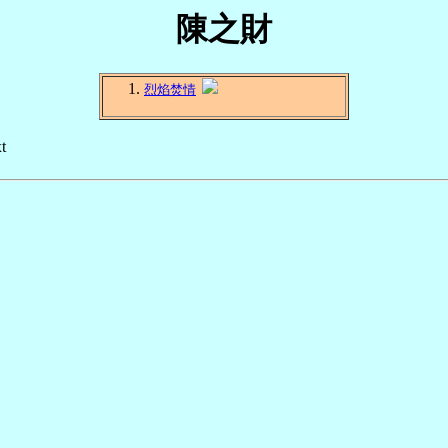
陳之財
烈焰焚情
t