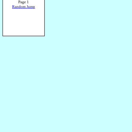
Page 1
Random Jump