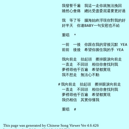
     我發誓千遍　我這一走你就無法挽回

     雖然心會痛　總比受盡委屈還要更好過

     我　等了等　腦海始終浮現你對我的好

     好半天　你連BABY一句安慰也不給

     重唱　＊

     一前　一後　你跟在我的背後沉默 YEA

     前前　後後　希望你握住我的手 YEA

     我向前走　抬起頭　擦掉眼淚向前走

     一直走　不回頭　相信你會找到我

     夢裡尋他千百遍　希望都實現

     我不想走　無法心不動

   ＃我向前走　抬起頭　擦掉眼淚向前走

     一直走　不回頭　相信你會找到我

     夢裡尋他千百遍　希望都實現

     我仍相信　其實你懂我

This page was generated by Chinese Song Viewer Ver 4.6.426