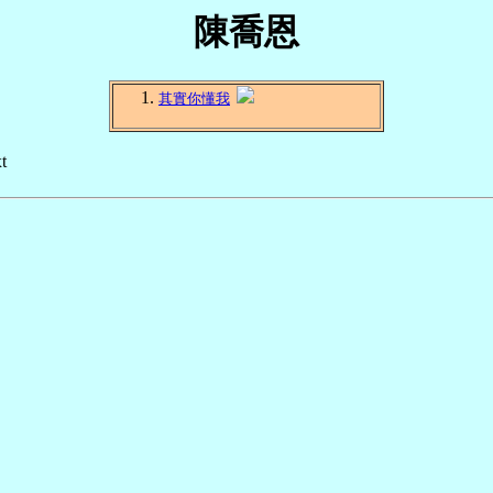
陳喬恩
其實你懂我
t