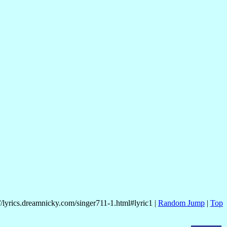
//lyrics.dreamnicky.com/singer711-1.html#lyric1 |
Random Jump
|
Top