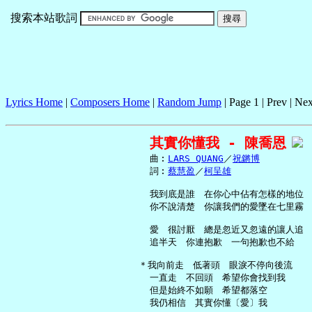
搜索本站歌詞
Lyrics Home
|
Composers Home
|
Random Jump
| Page 1 | Prev | Nex
其實你懂我 - 陳喬恩
     曲︰
LARS QUANG
／
祝鏘博
     詞︰
蔡慧盈
／
柯呈雄
     我到底是誰　在你心中佔有怎樣的地位

     你不說清楚　你讓我們的愛墜在七里霧

     愛　很討厭　總是忽近又忽遠的讓人追

     追半天　你連抱歉　一句抱歉也不給

   ＊我向前走　低著頭　眼淚不停向後流

     一直走　不回頭　希望你會找到我

     但是始終不如願　希望都落空

     我仍相信　其實你懂〔愛〕我
