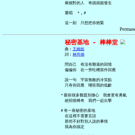
     兩個對的人　奇蹟就能發生

     重唱　＊,＃

Permane
秘密基地 - 棒棒堂
     曲︰
王維皓
     詞︰
林尚德
     問自己　有沒有難過的回憶

     偏偏你　在一旁吐槽當作回應

     說一句　宇宙無敵的冷笑點

     只有你回應　嘲笑我的低齡

   ＊眼前很多難題別擔心　我會更有勇氣

     絕招很稀奇　我們一起出擊

   ＃有一座秘密的基地

     在這裡不需要言語

     那些不好對別人說的事情

     我為你搞定
