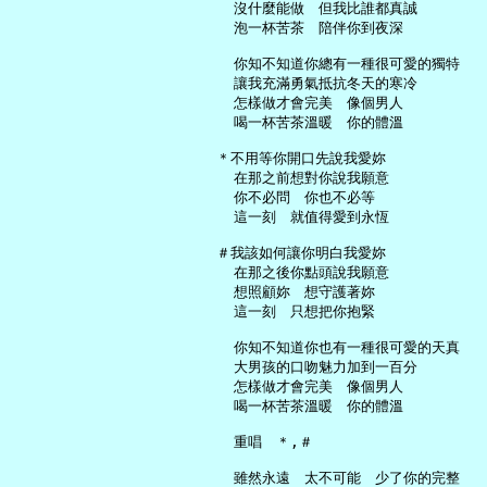
     沒什麼能做　但我比誰都真誠

     泡一杯苦茶　陪伴你到夜深

     你知不知道你總有一種很可愛的獨特

     讓我充滿勇氣抵抗冬天的寒冷

     怎樣做才會完美　像個男人

     喝一杯苦茶溫暖　你的體溫

   ＊不用等你開口先說我愛妳

     在那之前想對你說我願意

     你不必問　你也不必等

     這一刻　就值得愛到永恆

   ＃我該如何讓你明白我愛妳

     在那之後你點頭說我願意

     想照顧妳　想守護著妳

     這一刻　只想把你抱緊

     你知不知道你也有一種很可愛的天真

     大男孩的口吻魅力加到一百分

     怎樣做才會完美　像個男人

     喝一杯苦茶溫暖　你的體溫

     重唱　＊,＃

     雖然永遠　太不可能　少了你的完整
