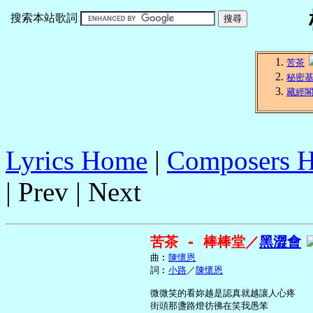
搜索本站歌詞
苦茶
秘密
藏經
Lyrics Home
|
Composers 
| Prev | Next
苦茶 - 棒棒堂／
黑澀會
     曲︰
陳懷恩
     詞︰
小路
／
陳懷恩
     微微笑的看妳越是認真就越讓人心疼

     街頭那盞路燈彷彿在笑我愚笨
