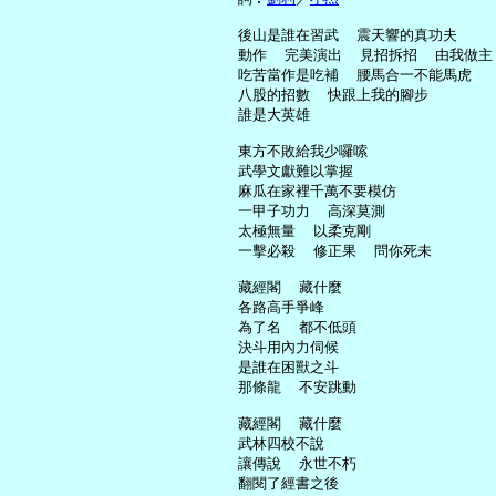
     後山是誰在習武  震天響的真功夫

     動作  完美演出  見招拆招  由我做主

     吃苦當作是吃補  腰馬合一不能馬虎

     八股的招數  快跟上我的腳步

     誰是大英雄

     東方不敗給我少囉嗦

     武學文獻難以掌握

     麻瓜在家裡千萬不要模仿

     一甲子功力  高深莫測

     太極無量  以柔克剛

     一擊必殺  修正果  問你死未

     藏經閣  藏什麼

     各路高手爭峰

     為了名  都不低頭

     決斗用內力伺候

     是誰在困獸之斗

     那條龍  不安跳動

     藏經閣  藏什麼

     武林四校不說

     讓傳說  永世不朽

     翻閱了經書之後
