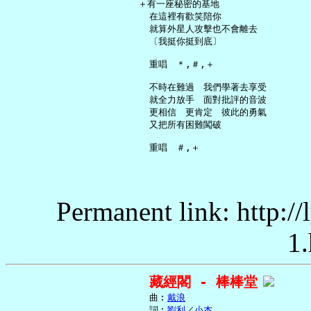
   ＋有一座秘密的基地

     在這裡有歡笑陪你

     就算外星人攻擊也不會離去

     〔我挺你挺到底〕

     重唱　＊,＃,＋

     不時在難過　我們學著去享受

     就全力放手　面對批評的音波

     更相信　更肯定　彼此的勇氣

     又把所有困難闖破

Permanent link: http:/
1.
藏經閣 - 棒棒堂
     曲︰
戴浪
     詞︰
劉利
／
小杰