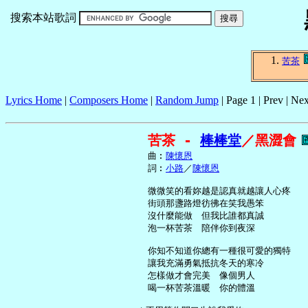
搜索本站歌詞
苦茶
Lyrics Home
|
Composers Home
|
Random Jump
| Page 1 | Prev | Nex
苦茶 - 
棒棒堂
／黑澀會
     曲︰
陳懷恩
     詞︰
小路
／
陳懷恩
     微微笑的看妳越是認真就越讓人心疼

     街頭那盞路燈彷彿在笑我愚笨

     沒什麼能做　但我比誰都真誠

     泡一杯苦茶　陪伴你到夜深

     你知不知道你總有一種很可愛的獨特

     讓我充滿勇氣抵抗冬天的寒冷

     怎樣做才會完美　像個男人

     喝一杯苦茶溫暖　你的體溫
