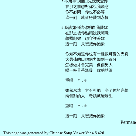
   ＊不用等你開口先說我愛妳

     在那之前想對你說我願意

     你不必問　你也不必等

     這一刻　就值得愛到永恆

   ＃我該如何讓你明白我愛妳

     在那之後你點頭說我願意

     想照顧妳　想守護著妳

     這一刻　只想把你抱緊

     你知不知道你也有一種很可愛的天真

     大男孩的口吻魅力加到一百分

     怎樣做才會完美　像個男人

     喝一杯苦茶溫暖　你的體溫

     重唱　＊,＃

     雖然永遠　太不可能　少了你的完整

     兩個對的人　奇蹟就能發生

     重唱　＊,＃

Permane
This page was generated by Chinese Song Viewer Ver 4.6.426