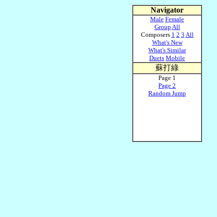
Navigator
Male
Female
Group
All
Composers
1
2
3
All
What's New
What's Similar
Duets
Mobile
蘇打綠
Page 1
Page 2
Random Jump