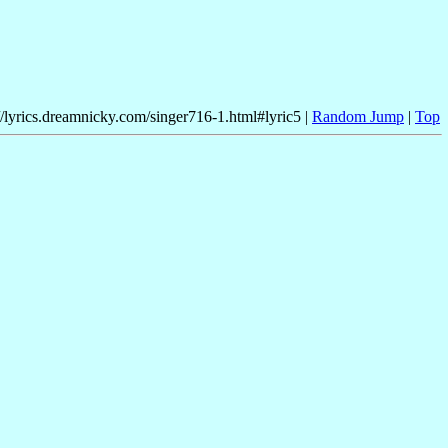
//lyrics.dreamnicky.com/singer716-1.html#lyric5 |
Random Jump
|
Top