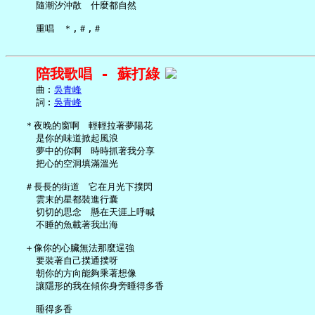
     隨潮汐沖散　什麼都自然

陪我歌唱 - 蘇打綠
     曲︰
吳青峰
     詞︰
吳青峰
   ＊夜晚的窗啊　輕輕拉著夢陽花

     是你的味道掀起風浪

     夢中的你啊　時時抓著我分享

     把心的空洞填滿溫光

   ＃長長的街道　它在月光下撲閃

     雲末的星都裝進行囊

     切切的思念　懸在天涯上呼喊

     不睡的魚載著我出海

   ＋像你的心臟無法那麼逞強

     要裝著自己撲通撲呀

     朝你的方向能夠乘著想像

     讓隱形的我在傾你身旁睡得多香

     睡得多香
