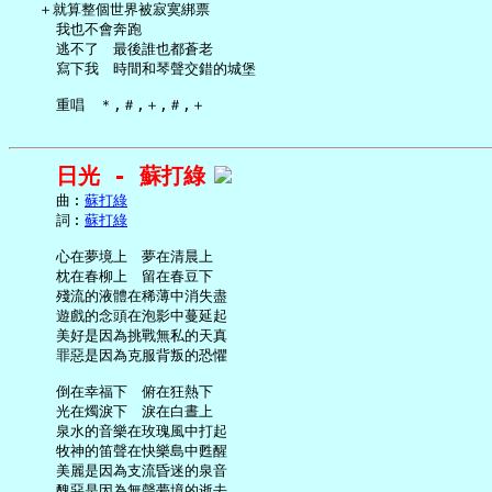
   ＋就算整個世界被寂寞綁票

     我也不會奔跑

     逃不了　最後誰也都蒼老

     寫下我　時間和琴聲交錯的城堡

日光 - 蘇打綠
     曲︰
蘇打綠
     詞︰
蘇打綠
     心在夢境上　夢在清晨上

     枕在春柳上　留在春豆下

     殘流的液體在稀薄中消失盡

     遊戲的念頭在泡影中蔓延起

     美好是因為挑戰無私的天真

     罪惡是因為克服背叛的恐懼

     倒在幸福下　俯在狂熱下

     光在燭淚下　淚在白晝上

     泉水的音樂在玫瑰風中打起

     牧神的笛聲在快樂島中甦醒

     美麗是因為支流昏迷的泉音

     醜惡是因為無聲夢境的逝去
