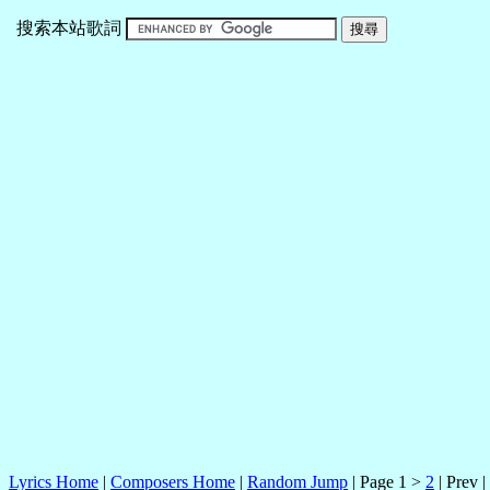
搜索本站歌詞
Lyrics Home
|
Composers Home
|
Random Jump
| Page 1 >
2
| Prev |