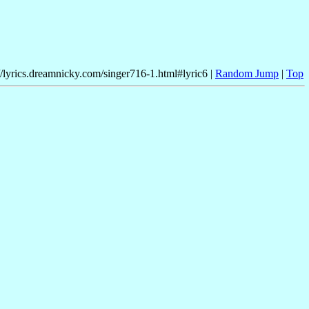
//lyrics.dreamnicky.com/singer716-1.html#lyric6 |
Random Jump
|
Top