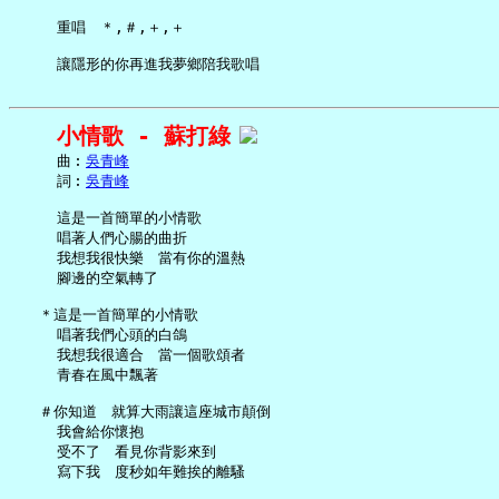
     重唱　＊,＃,＋,＋

小情歌 - 蘇打綠
     曲︰
吳青峰
     詞︰
吳青峰
     這是一首簡單的小情歌

     唱著人們心腸的曲折

     我想我很快樂　當有你的溫熱

     腳邊的空氣轉了

   ＊這是一首簡單的小情歌

     唱著我們心頭的白鴿

     我想我很適合　當一個歌頌者

     青春在風中飄著

   ＃你知道　就算大雨讓這座城市顛倒

     我會給你懷抱

     受不了　看見你背影來到

     寫下我　度秒如年難挨的離騷
