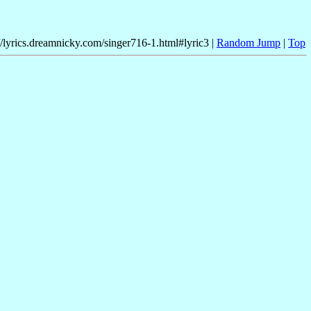
//lyrics.dreamnicky.com/singer716-1.html#lyric3 |
Random Jump
|
Top