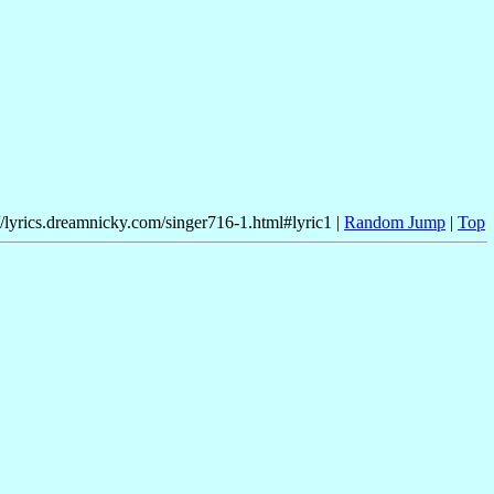
//lyrics.dreamnicky.com/singer716-1.html#lyric1 |
Random Jump
|
Top