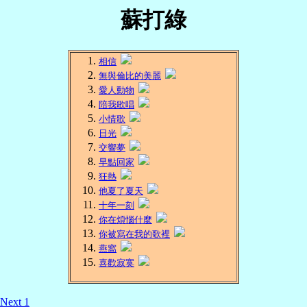
蘇打綠
相信
無與倫比的美麗
愛人動物
陪我歌唱
小情歌
日光
交響夢
早點回家
狂熱
他夏了夏天
十年一刻
你在煩惱什麼
你被寫在我的歌裡
燕窩
喜歡寂寞
Next 1