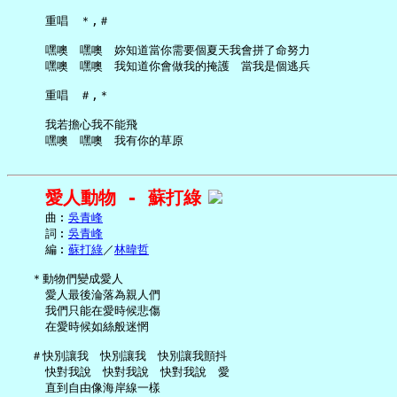
     重唱　＊,＃

     嘿噢　嘿噢　妳知道當你需要個夏天我會拼了命努力

     嘿噢　嘿噢　我知道你會做我的掩護　當我是個逃兵

     重唱　＃,＊

     我若擔心我不能飛

愛人動物 - 蘇打綠
     曲︰
吳青峰
     詞︰
吳青峰
     編︰
蘇打綠
／
林暐哲
   ＊動物們變成愛人

     愛人最後淪落為親人們

     我們只能在愛時候悲傷

     在愛時候如絲般迷惘

   ＃快別讓我　快別讓我　快別讓我顫抖

     快對我說　快對我說　快對我說　愛

     直到自由像海岸線一樣
