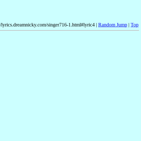
//lyrics.dreamnicky.com/singer716-1.html#lyric4 |
Random Jump
|
Top