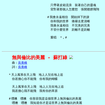
     只帶著皮箱流浪　裝著自己的靈魂

     背對著那個人怎麼想　張開翅膀飛翔

   ＃我會永遠相信　開始掉下的淚

     你和我的世界　痛褪去更清晰

     我會永遠相信　不完美的完美

     不管什麼世界　距離不是距離

無與倫比的美麗 - 蘇打綠
     曲︰
吳青峰
     詞︰
吳青峰
   ＊天上風箏在天上飛　地上人兒在地上追

     你若擔心你不能飛　你有我的蝴蝶

     天上風箏在天上飛　地上人兒在地上追

     我若擔心我不能飛　我有你的草原

   ＃嘿噢　嘿噢　你形容我是這個世界上無與倫比的美麗

     嘿噢　嘿噢　我知道你才是這世界上無與倫比的美麗
