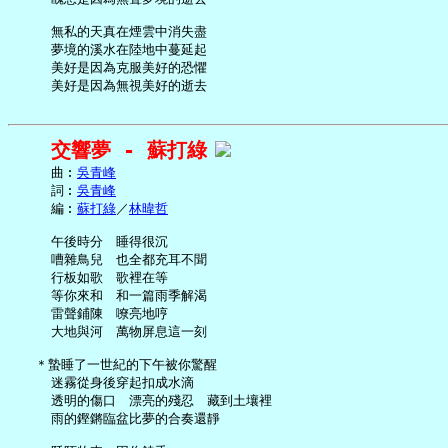
     無私的天真在煙雲中消失盡

     夢境的溪水在陸地中蔓延起

     美好是因為克服美好的恐懼

交響夢 - 蘇打綠
     曲︰
吳青峰
     詞︰
吳青峰
     編︰
蘇打綠
／
林暐哲
     午後時分　睡得很沉

     嘈雜鳥兒　也全都充耳不聞

     行板如歌　歌裡在等

     等你來和　和一篇雨季解渴

     雷聲鋪陳　嘹亮地哼

     大地與河　萬物屏息這一刻

   ＊蟄睡了一世紀的下午被你驚醒

     迷霧從身後穿起扣成水滴

     透明的傷口　漂亮的殘忍　藏到土壤裡

     雨的鏗鏘臨盆比夢的合奏還靜
