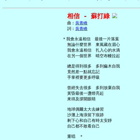
相信 - 蘇打綠
     曲︰
吳青峰
     詞︰
吳青峰
   ＊我會永遠相信　最後一片落葉

     無論什麼世界　東風藏在眉心

     我會永遠相信　扎入心的水滴

     在另一個世界　晴空布幔拉起

     總是得到很多　多到痲木自我

     竟然差一點就忘記

     手掌裡要更多呼吸

     曾經失去很多　多到放棄自我

     黃昏最後一盞燈亮起

     來得及撐開眼睛

     地球偶爾太大去練習

     沙灘上海浪留下痕跡

     剩下心和自己有時太安靜

     自己都不敢看自己

     重唱　＊
