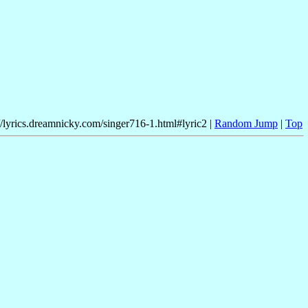
//lyrics.dreamnicky.com/singer716-1.html#lyric2 |
Random Jump
|
Top