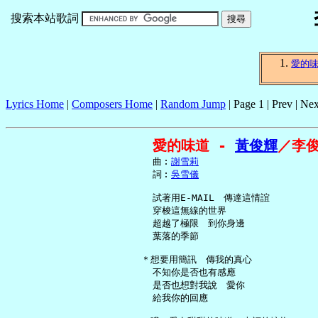
搜索本站歌詞
愛的
Lyrics Home
|
Composers Home
|
Random Jump
| Page 1 | Prev | Nex
愛的味道 - 
黃俊輝
／李
     曲︰
謝雪莉
     詞︰
吳雪儀
     試著用E-MAIL　傳達這情誼

     穿梭這無線的世界

     超越了極限　到你身邊

     葉落的季節

   ＊想要用簡訊　傳我的真心

     不知你是否也有感應

     是否也想對我說　愛你

     給我你的回應
