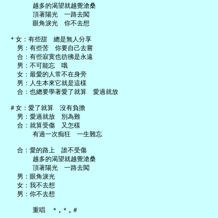
       越多的渴望就越覺滄桑

       頂著陽光　一路去闖

       眼角淚光　你不去想

 ＊女：有些甜　總是無人分享

   男：有些苦　你要自己去嘗

   合：有些寂寞也彷彿是永遠

   男：不可能忘　哦

   女：最愛的人常不在身旁

   男：人生本來它就是這樣

   合：也總要學著愛了就算　愛過就放

 ＃女：愛了就算　沒有負擔

   男：愛過就放　別為難

   合：就算受傷　又怎樣

       有過一次痴狂　一生難忘

   合：愛的路上　誰不受傷

       越多的渴望就越覺滄桑

       頂著陽光　一路去闖

   男：眼角淚光

   女：我不去想

   男：你不去想

       重唱　＊,＊,＃
