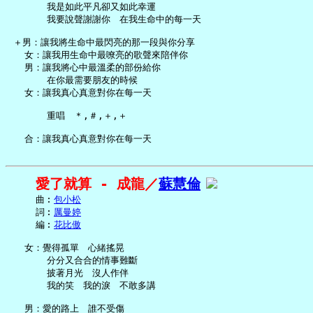
       我是如此平凡卻又如此幸運

       我要說聲謝謝你　在我生命中的每一天

 ＋男：讓我將生命中最閃亮的那一段與你分享

   女：讓我用生命中最嘹亮的歌聲來陪伴你

   男：讓我將心中最溫柔的部份給你

       在你最需要朋友的時候

   女：讓我真心真意對你在每一天

       重唱　＊,＃,＋,＋

愛了就算 - 成龍／
蘇慧倫
     曲︰
包小松
     詞︰
厲曼婷
     編︰
花比傲
   女：覺得孤單　心緒搖晃

       分分又合合的情事難斷

       披著月光　沒人作伴

       我的笑　我的淚　不敢多講

   男：愛的路上　誰不受傷
