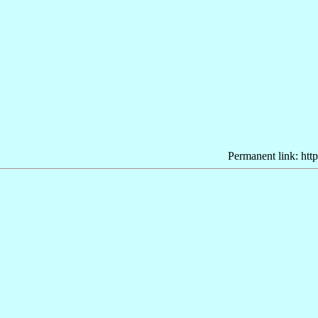
Permanent link: htt