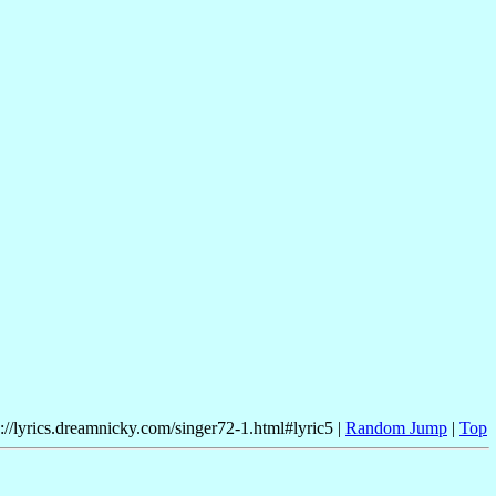
p://lyrics.dreamnicky.com/singer72-1.html#lyric5 |
Random Jump
|
Top