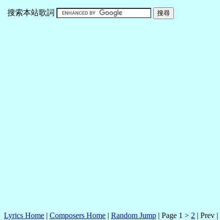
搜索本站歌詞
Lyrics Home
|
Composers Home
|
Random Jump
| Page 1 >
2
| Prev |