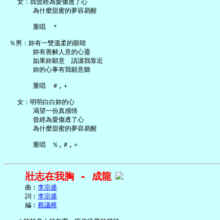
   女：我曾經為愛傷透了心

       為什麼甜蜜的夢容易醒

       重唱　＊

 ％男：妳有一雙溫柔的眼睛

       妳有善解人意的心靈

       如果妳願意　請讓我靠近

       妳的心事有我願意聽

       重唱　＃,＋

   女：明明白白妳的心

       渴望一份真感情

       曾經為愛傷透了心

       為什麼甜蜜的夢容易醒

壯志在我胸 - 成龍
     曲︰
李宗盛
     詞︰
李宗盛
     編︰
蔡議樟