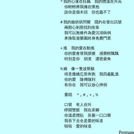
   ＊我的心速在狂飆　我的體溫在升高

     你輕輕將我擁在懷抱

     說你是個木頭　但也蠢不了

   ＃我的臉烘烘閃耀　隱約在發出訊號

     兩顆心剎那找到依靠

     我可以無條件為愛沉溺病倒

     來換取遊樂園終身免費門票

   ＋搖　我的愛在動搖

     你的愛會替我撐腰　感覺輕飄飄

     特別是你　胡渣　濃密菱角

   ％嬌　像一隻波斯貓

     得意撒嬌忘形奔跑　我四處亂逃

     你的愛　隨傳隨到

     有你在　我可以放心摔倒

     重唱　＊,＃,＋,％

     口號　有人在叫

     睜開雙眼　我在床腳

     你溫柔體貼　良藥一口口嚼

     我吞下去全是愛的味道

Permane