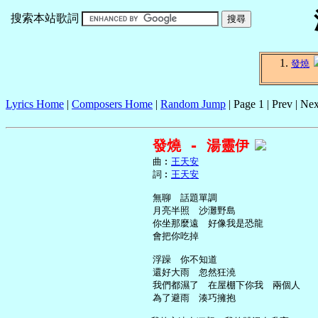
搜索本站歌詞
發燒
Lyrics Home
|
Composers Home
|
Random Jump
| Page 1 | Prev | Nex
發燒 - 湯靈伊
     曲︰
王天安
     詞︰
王天安
     無聊　話題單調

     月亮半照　沙灘野島

     你坐那麼遠　好像我是恐龍

     會把你吃掉

     浮躁　你不知道

     還好大雨　忽然狂澆

     我們都濕了　在屋棚下你我　兩個人

     為了避雨　湊巧擁抱
