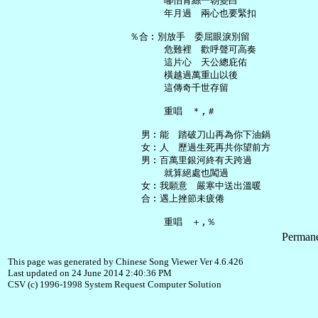
       哪怕青絲一朝變白

       年月過　兩心也要緊扣

 ％合︰別放手　委屈眼淚別留

       危難裡　歡呼聲可高奏

       這片心　天公總庇佑

       橫越過萬重山以後

       這傳奇千世存留

       重唱　＊,＃

   男︰能　踏破刀山再為你下油鍋

   女︰人　歷過生死再共你望前方

   男︰百萬里銀河終有天跨過

       就算絕處也闖過

   女︰我願意　嚴寒中送出溫暖

   合︰遇上挫節未疲倦

Permane
This page was generated by Chinese Song Viewer Ver 4.6.426
Last updated on 24 June 2014 2:40:36 PM
CSV (c) 1996-1998 System Request Computer Solution