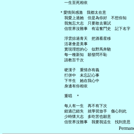
     一生至死相依

   ＊愛情與感激　我都太在意

     我愛上過她　但是為你好　不想你知

     我無忘大志　只要敢去嘗試

     信世界沒難事　有這奮鬥史　記下名字

     浮雲掠過青天　把酒看星移

     活著會是美事

     實現理想的心　似野馬奔馳

     每一種新知　願發問不恥

     請教百千次

     硬漢子　重情亦有義

     打併中　未忘記心事

     下半生　她在我心中

     身邊有你相依

     重唱　＊

     每人有一生　再不有下次

     錯過已錯失　就學習放手　傷心到此

     少時懷大志　多吃苦也願意

Permane