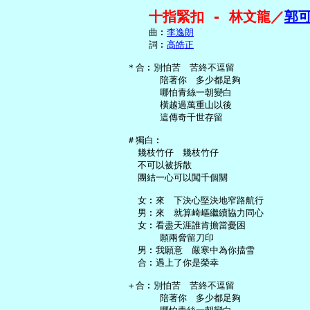
十指緊扣 - 林文龍／
郭
     曲︰
李逸朗
     詞︰
高皓正
 ＊合︰別怕苦　苦終不逗留

       陪著你　多少都足夠

       哪怕青絲一朝變白

       橫越過萬重山以後

       這傳奇千世存留

 ＃獨白︰

   幾枝竹仔　幾枝竹仔

   不可以被拆散

   團結一心可以闖千個關

   女︰來　下決心堅決地窄路航行

   男︰來　就算崎嶇繼續協力同心

   女︰看盡天涯誰肯擔當憂困

       願兩脅留刀印

   男︰我願意　嚴寒中為你擋雪

   合︰遇上了你是榮幸

 ＋合︰別怕苦　苦終不逗留

       陪著你　多少都足夠
