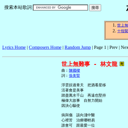
搜索本站歌詞
世上
十指
Lyrics Home
|
Composers Home
|
Random Jump
| Page 1 | Prev | Nex
世上無難事 - 林文龍
     曲︰
陳國樑
     詞︰
張美賢
     浮雲掠過青天　把酒看星移

     活著會是美事

     踏盡萬水千山　再遠也堅持

     極偉大故事　自努力開始

     因決心驅使

     病與傷　該向淺中醫

     心裡苦　治療哪輕易

     誰會可　跟最愛一位
