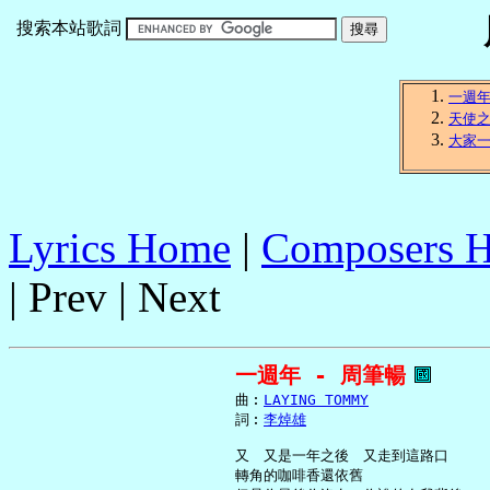
搜索本站歌詞
一週
天使
大家
Lyrics Home
|
Composers 
| Prev | Next
一週年 - 周筆暢
     曲︰
LAYING TOMMY
     詞︰
李焯雄
     又　又是一年之後　又走到這路口

     轉角的咖啡香還依舊
