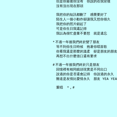
     但是你最後你沒有　你說的在我背後

     沒有沒出現在那頭

     我把你的短訊都刪了　感覺要好了

     陌生人一個小動作卻讓我又想你很久

     我把你的照片鎖起了

     可是你生日我還記得

     我以為很忙盡量不要想　就是遺忘

   ＊不過一年後我們終於變了朋友

     等不到你生日時候　抱著你唱首歌

     你看我還是那麼的溫柔　卻是朋友的朋友
     再想不出什麼借口還有要求

   ＃不過一年後我們終於只是朋友

     回憶裡有相同鏡頭現實是不同出口

     說過的你是否還會記得　你說過的永久

     難道是友情比愛情永久　朋友 YEA YEA
