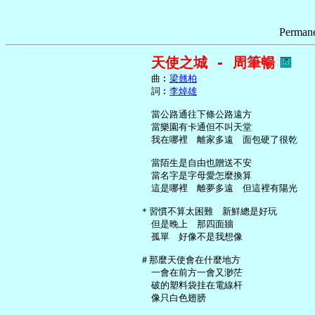
Permane
天使之城 - 周筆暢
     曲︰
梁翹柏
     詞︰
李焯雄
     當公路通往下條公路遠方

     當樂園有卡通但不叫天堂

     我在哪裡　離家多遠　面包硬了很乾

     當陌生是自由也贈送不安

     當名字是字母愛怎麼換算

     這是哪裡　離夢多遠　但這裡有陽光

   ＊習慣不算太困難　新鮮總是好玩

     但是晚上　那四面牆

     孤單　好像不是我想像

   ＃那麼天使會在什麼地方

     一會在前方一會又渺茫

     破的塑料袋挂在電線杆

     像只白色翅膀
