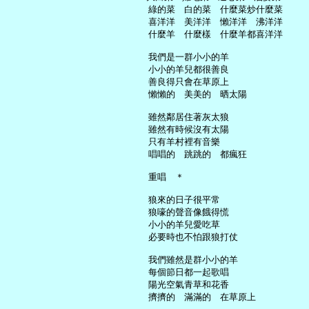
     綠的菜　白的菜　什麼菜炒什麼菜

     喜洋洋　美洋洋　懶洋洋　沸洋洋

     什麼羊　什麼樣　什麼羊都喜洋洋

     我們是一群小小的羊

     小小的羊兒都很善良

     善良得只會在草原上

     懶懶的　美美的　晒太陽

     雖然鄰居住著灰太狼

     雖然有時候沒有太陽

     只有羊村裡有音樂

     唱唱的　跳跳的　都瘋狂

     重唱　＊

     狼來的日子很平常

     狼嚎的聲音像餓得慌

     小小的羊兒愛吃草

     必要時也不怕跟狼打仗

     我們雖然是群小小的羊

     每個節日都一起歌唱

     陽光空氣青草和花香

     擠擠的　滿滿的　在草原上
