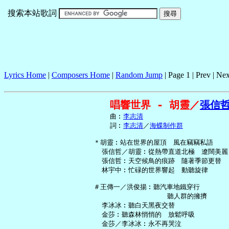
搜索本站歌詞
Lyrics Home
|
Composers Home
|
Random Jump
| Page 1 | Prev | Nex
唱響世界 - 胡靈／
張信
     曲︰
李志清
     詞︰
李志清
／
海蝶制作群
 ＊胡靈︰站在世界的屋頂　風在竊竊私語

   張信哲／胡靈︰從熱帶直道北極　遼闊美麗

   張信哲︰天空候鳥的痕跡　隨著季節更替

   林宇中︰忙碌的世界響起　動聽旋律

 ＃王傳一／洪俊揚︰聽汽車地鐵穿行

                   聽人群的擁擠

   李冰冰︰聽白天黑夜交替

   金莎︰聽森林悄悄的　放鬆呼吸

   金莎／李冰冰︰永不再哭泣
