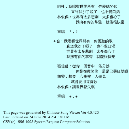
   阿杜︰我唱響世界所有　你愛聽的歌

         直到我沙了啞了　也不覺口渴

   林俊傑︰世界有太多悲劇　太多傷心了

           我擁有你的掌聲　就能很快樂

   重唱　＊,＃

 ＋合︰我唱響世界所有　你愛聽的歌

       直道我沙了啞了　也不覺口渴

       世界有太多悲劇　太多傷心了

       我擁有你的掌聲　就能很快樂

   張信哲︰從你　回音中　能分辨

           你是在微笑著　還是已哭紅雙眼

   胡靈︰想要　心事被　人聽見

         就是要用這首歌

   林俊傑︰讓世界都失眠

This page was generated by Chinese Song Viewer Ver 4.6.426
Last updated on 24 June 2014 2:41:26 PM
CSV (c) 1996-1998 System Request Computer Solution