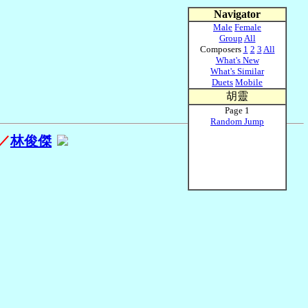
Navigator
Male
Female
Group
All
Composers
1
2
3
All
What's New
What's Similar
Duets
Mobile
胡靈
Page 1
Random Jump
／
林俊傑