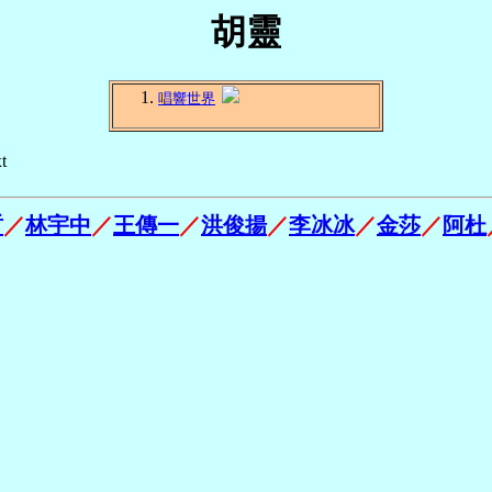
胡靈
唱響世界
t
哲
／
林宇中
／
王傳一
／
洪俊揚
／
李冰冰
／
金莎
／
阿杜