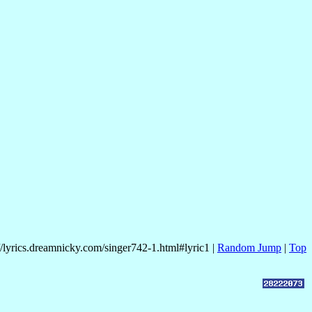
//lyrics.dreamnicky.com/singer742-1.html#lyric1 |
Random Jump
|
Top