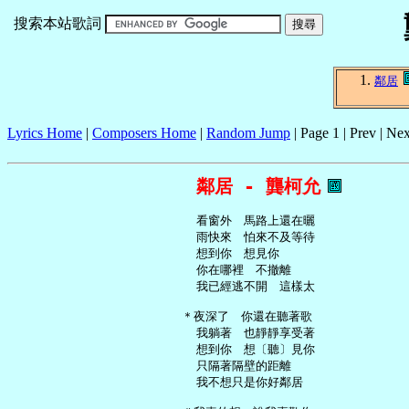
搜索本站歌詞
鄰居
Lyrics Home
|
Composers Home
|
Random Jump
| Page 1 | Prev | Nex
鄰居 - 龔柯允
     看窗外　馬路上還在曬

     雨快來　怕來不及等待

     想到你　想見你

     你在哪裡　不撤離

     我已經逃不開　這樣太

   ＊夜深了　你還在聽著歌

     我躺著　也靜靜享受著

     想到你　想〔聽〕見你

     只隔著隔壁的距離

     我不想只是你好鄰居
